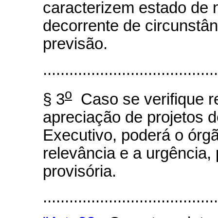
caracterizem estado de n
decorrente de circunstânci
previsão.
.......................................
o
§ 3
Caso se verifique r
apreciação de projetos de
Executivo, poderá o órg
relevância e a urgência,
provisória.
.....................................