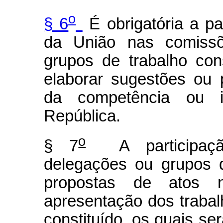
o
§ 6
É obrigatória a pa
da União nas comissõ
grupos de trabalho con
elaborar sugestões ou 
da competência ou in
República.
o
§ 7
A participação
delegações ou grupos 
propostas de atos 
apresentação dos trabal
constituído, os quais s