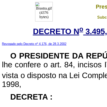
Pres
Subch
o
DECRETO N
3.495
Revogado pelo Decreto nº 4.176, de 28.3.2002
O
PRESIDENTE DA REP
lhe confere o art. 84, incisos
vista o disposto na Lei Compl
1998,
DECRETA :