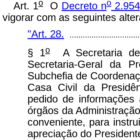
o
o
Art. 1
O
Decreto n
2.954
vigorar com as seguintes alte
"Art. 28.
................................
o
§ 1
A Secretaria de 
Secretaria-Geral da P
Subchefia de Coordena
Casa Civil da Presidê
pedido de informações 
órgãos da Administração
conveniente, para instru
apreciação do President