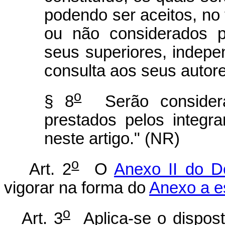
podendo ser aceitos, no 
ou não considerados p
seus superiores, indepe
consulta aos seus autore
o
§ 8
Serão considerad
prestados pelos integra
neste artigo." (NR)
o
Art. 2
O
Anexo II do D
vigorar na forma do
Anexo a e
o
Art. 3
Aplica-se o dispos