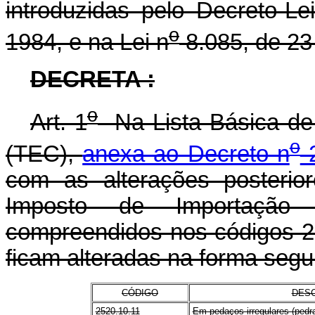
introduzidas pelo Decreto-Le
o
1984, e na Lei n
8.085, de 23
DECRETA :
o
Art. 1
Na Lista Básica de
o
(TEC),
anexa ao Decreto n
2
com as alterações posterio
Imposto de Importação 
compreendidos nos códigos 2
ficam alteradas na forma segu
CÓDIGO
DES
2520.10.11
Em pedaços irregulares (pedr