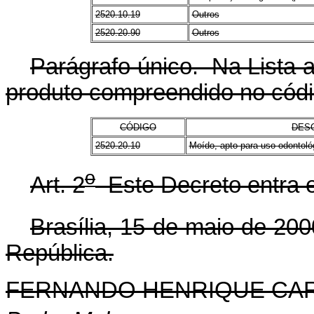
2520.10.19
Outros
2520.20.90
Outros
Parágrafo único. Na Lista a 
produto compreendido no códi
CÓDIGO
DES
2520.20.10
Moído, apto para uso odontoló
o
Art. 2
Este Decreto entra e
Brasília, 15 de maio de 200
República.
FERNANDO HENRIQUE CA