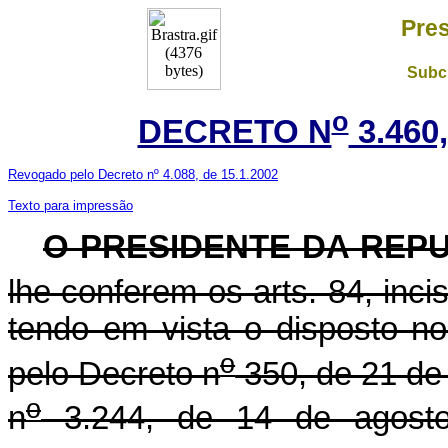
Pres
Subch
o
DECRETO N
3.460
Revogado pelo Decreto nº 4.088, de 15.1.2002
Texto para impressão
O
PRESIDENTE DA REP
lhe conferem os arts. 84, incis
tendo em vista o disposto n
o
pelo Decreto n
350, de 21 de
o
n
3.244, de 14 de agosto