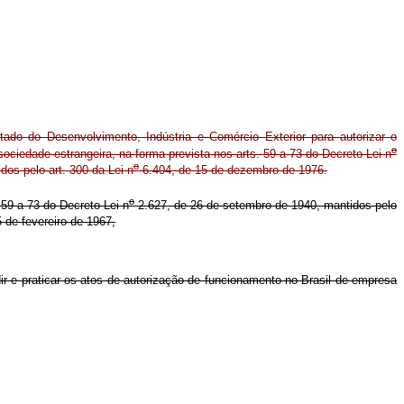
ado do Desenvolvimento, Indústria e Comércio Exterior para autorizar o
o
ociedade estrangeira, na forma prevista nos arts. 59 a 73 do Decreto-Lei n
o
os pelo art. 300 da Lei n
6.404, de 15 de dezembro de 1976.
o
. 59 a 73 do Decreto-Lei n
2.627, de 26 de setembro de 1940, mantidos pelo
 de fevereiro de 1967,
r e praticar os atos de autorização de funcionamento no Brasil de empresa