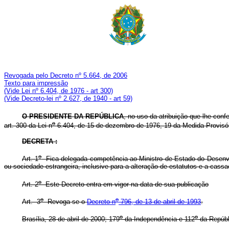
Revogada pelo Decreto nº 5.664, de 2006
Texto para impressão
(Vide Lei nº 6.404, de 1976 - art 300)
(Vide Decreto-lei nº 2.627, de 1940 - art 59)
O
PRESIDENTE DA REPÚBLICA
, no uso da atribuição que lhe confe
o
art. 300 da Lei n
6.404, de 15 de dezembro de 1976, 19 da Medida Provisór
DECRETA :
o
Art. 1
Fica delegada competência ao Ministro de Estado do Desenvolv
ou sociedade estrangeira, inclusive para a alteração de estatutos e a cass
o
Art. 2
Este Decreto entra em vigor na data de sua publicação
o
o
Art. 3
Revoga-se o
Decreto n
796, de 13 de abril de 1993
.
o
o
Brasília, 28 de abril de 2000; 179
da Independência e 112
da Repúbl