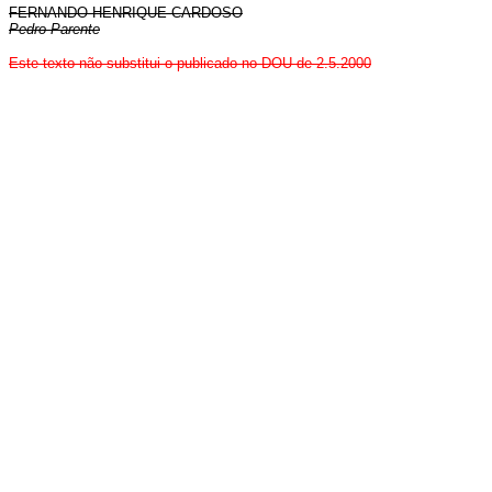
FERNANDO HENRIQUE CARDOSO
Pedro Parente
Este texto não substitui o publicado no DOU de
2
.
5
.2000