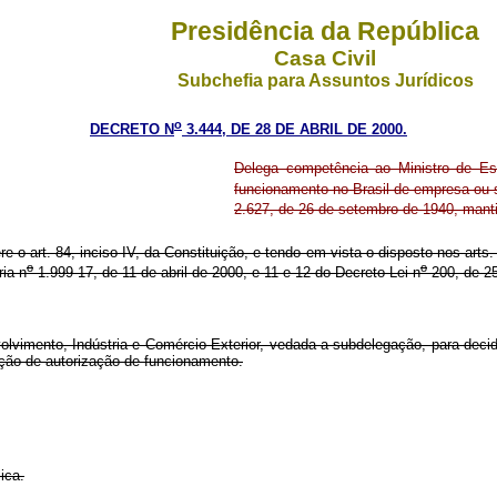
Presidência da República
Casa Civil
Subchefia para Assuntos Jurídicos
o
DECRETO N
3.444, DE 28 DE ABRIL DE 2000.
Delega competência ao Ministro de Est
funcionamento no Brasil de empresa ou s
2.627, de 26 de setembro de 1940, mantid
re o art. 84, inciso IV, da Constituição, e tendo em vista o disposto nos arts
o
o
ia n
1.999-17, de 11 de abril de 2000, e 11 e 12 do Decreto-Lei n
200, de 25
imento, Indústria e Comércio Exterior, vedada a subdelegação, para decidi
ação de autorização de funcionamento.
ica.