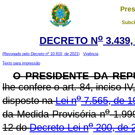
Pres
Subch
o
DECRETO N
3.439,
(Revogado pelo Decreto nº 10.810, de 2021)
Vigência
Texto para impressão
O PRESIDENTE DA REP
lhe confere o art. 84, inciso I
o
disposto na
Lei n
7.565, de 1
o
da Medida Provisória n
1.999
o
12 do
Decreto-Lei n
200, de 2