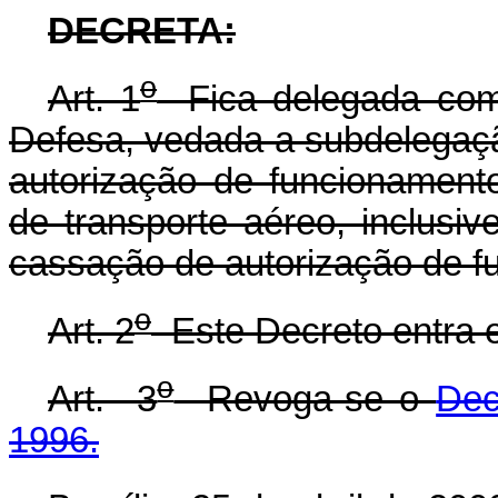
DECRETA:
o
Art. 1
Fica delegada comp
Defesa, vedada a subdelegação
autorização de funcionament
de transporte aéreo, inclusiv
cassação de autorização de f
o
Art. 2
Este Decreto entra e
o
Art. 3
Revoga-se o
Dec
1996.