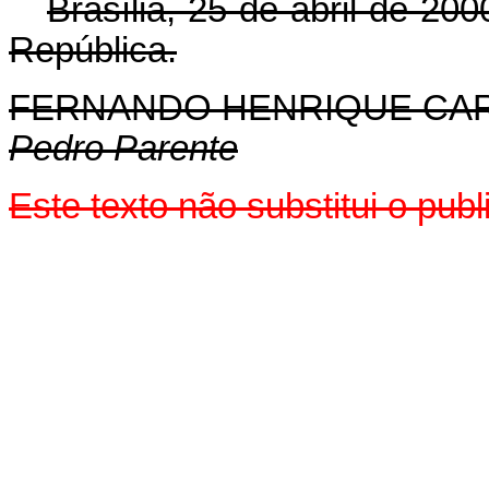
Brasília, 25 de abril de 200
República.
FERNANDO HENRIQUE CA
Pedro Parente
Este texto não substitui o pub