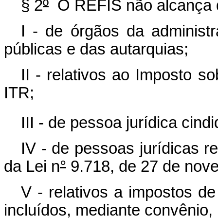
§ 2
º
O REFIS não alcança d
I - de órgãos da administr
públicas e das autarquias;
II - relativos ao Imposto so
ITR;
III - de pessoa jurídica cindi
IV - de pessoas jurídicas re
da Lei n
°
9.718, de 27 de nov
V - relativos a impostos d
incluídos, mediante convênio