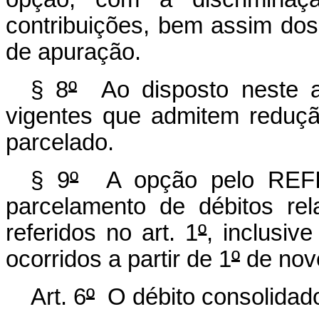
contribuições, bem assim dos
de apuração.
§ 8
º
Ao disposto neste ar
vigentes que admitem reduç
parcelado.
§ 9
º
A opção pelo REFIS 
parcelamento de débitos rela
referidos no art. 1
º
, inclusiv
ocorridos a partir de 1
º
de nov
Art. 6
º
O débito consolidado 