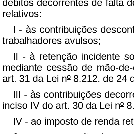
débitos decorrentes de falta d
relativos:
I - às contribuições desc
trabalhadores avulsos;
II - à retenção incidente s
mediante cessão de mão-de-
art. 31 da Lei n
º
8.212, de 24 d
III - às contribuições deco
inciso IV do art. 30 da Lei n
º
8.
IV - ao imposto de renda ret