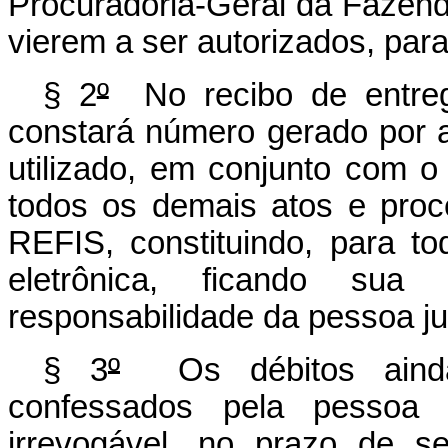
Procuradoria-Geral da Fazend
vierem a ser autorizados, para
§ 2
º
No recibo de entre
constará número gerado por a
utilizado, em conjunto com 
todos os demais atos e proc
REFIS, constituindo, para tod
eletrônica, ficando sua
responsabilidade da pessoa ju
§ 3
º
Os débitos ainda 
confessados pela pessoa ju
irrevogável, no prazo de s