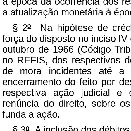
à época da ocorrência dos res
a atualização monetária à épo
§ 2
º
Na hipótese de crédi
força do disposto no inciso IV 
outubro de 1966 (Código Trib
no REFIS, dos respectivos dé
de mora incidentes até a 
encerramento do feito por de
respectiva ação judicial e
renúncia do direito, sobre 
funda a ação.
§ 3
º
A inclusão dos débitos 