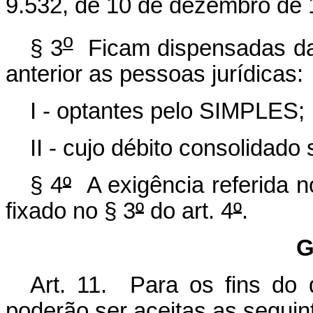
9.532, de 10 de dezembro de 
o
§ 3
Ficam dispensadas das
anterior as pessoas jurídicas:
I - optantes pelo SIMPLES;
II - cujo débito consolidado 
§ 4
º
A exigência referida n
fixado no § 3
º
do art. 4
º
.
G
Art. 11. Para os fins do 
poderão ser aceitas as seguin