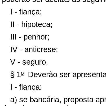
I - fiança;
II - hipoteca;
III - penhor;
IV - anticrese;
V - seguro.
§ 1
º
Deverão ser apresenta
I - fiança:
a) se bancária, proposta apr