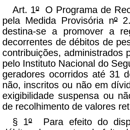
Art. 1
º
O Programa de Recup
pela Medida Provisória n
º
2.
destina-se a promover a re
decorrentes de débitos de pess
contribuições, administrados 
pelo Instituto Nacional do Seg
geradores ocorridos até 31 d
não, inscritos ou não em dívid
exigibilidade suspensa ou não
de recolhimento de valores ret
§ 1
º
Para efeito do dispo