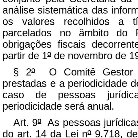
análise sistemática das info
os valores recolhidos a t
parcelados no âmbito do 
obrigações fiscais decorren
partir de 1
º
de novembro de 1
§ 2
º
O Comitê Gestor de
prestadas e a periodicidade 
caso de pessoas jurídi
periodicidade será anual.
Art. 9
º
As pessoas jurídicas 
do art. 14 da Lei n
º
9.718, de