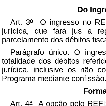
Do Ingr
Art. 3
º
O ingresso no REF
jurídica, que fará jus a r
parcelamento dos débitos fiscai
Parágrafo único. O ingre
totalidade dos débitos referid
jurídica, inclusive os não c
Programa mediante confissão
Formaliz
Art. 4
°
A opção pelo REFIS