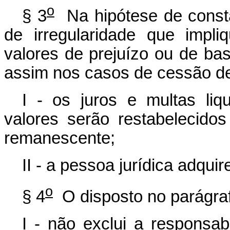
o
§ 3
Na hipótese de consta
de irregularidade que impli
valores de prejuízo ou de ba
assim nos casos de cessão d
I - os juros e multas liq
valores serão restabelecidos
remanescente;
II - a pessoa jurídica adqu
o
§ 4
O disposto no parágraf
I - não exclui a responsab