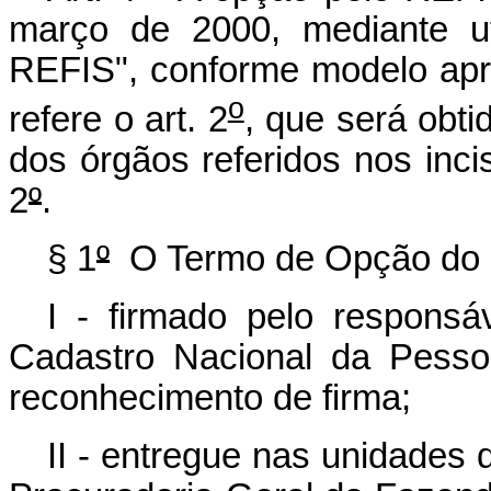
março de 2000, mediante u
REFIS", conforme modelo apr
o
refere o art. 2
, que será obt
dos órgãos referidos nos incis
2
º
.
§ 1
º
O Termo de Opção do 
I - firmado pelo responsá
Cadastro Nacional da Pesso
reconhecimento de firma;
II - entregue nas unidades 