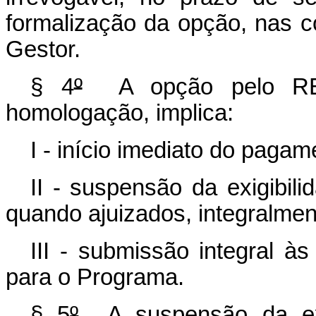
formalização da opção, nas c
Gestor.
§ 4
º
A opção pelo REFI
homologação, implica:
I - início imediato do pagam
II - suspensão da exigibili
quando ajuizados, integralmen
III - submissão integral à
para o Programa.
§ 5
º
A suspensão da exig