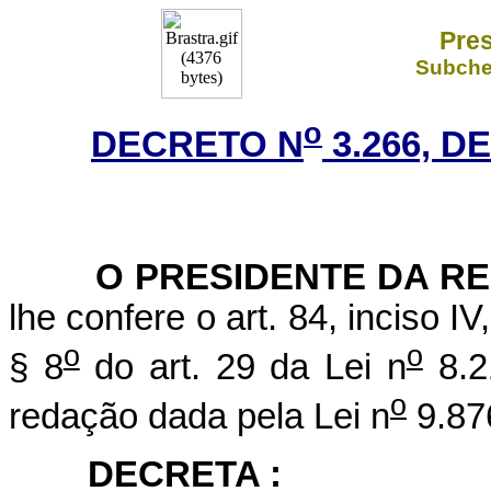
Pres
Subchef
o
DECRETO N
3.266, D
O
PRESIDENTE DA R
lhe confere o art. 84, inciso I
o
o
§ 8
do art. 29 da Lei n
8.2
o
redação dada pela Lei n
9.87
DECRETA :