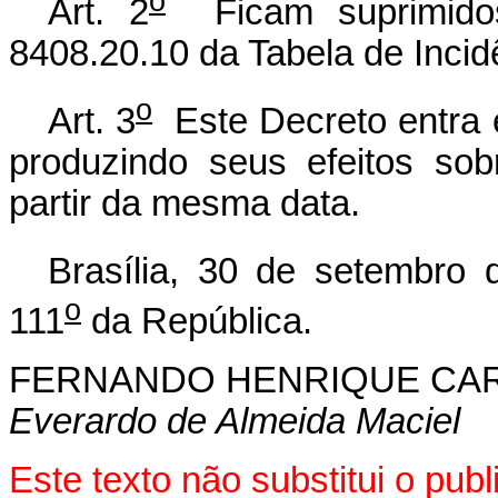
o
Art. 2
Ficam suprimid
8408.20.10 da Tabela de Incidên
o
Art. 3
Este Decreto entra e
produzindo seus efeitos sob
partir da mesma data.
Brasília, 30 de setembro 
o
111
da República.
FERNANDO HENRIQUE CA
Everardo de Almeida Maciel
Este texto não substitui o pu