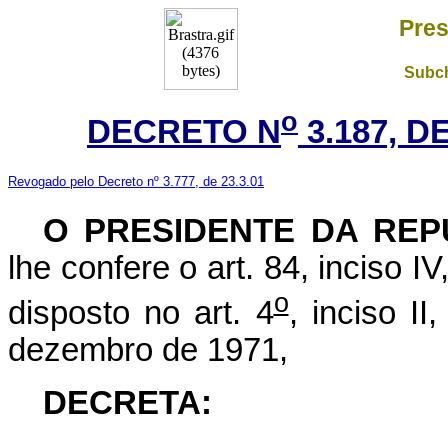
Pres
Subch
o
DECRETO N
3.187, D
Revogado pelo Decreto nº 3.777, de 23.3.01
O
PRESIDENTE DA REP
lhe confere o art. 84, inciso I
o
disposto no art. 4
, inciso II
dezembro de 1971,
DECRETA: