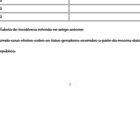
0
0
0
bela de Incidência referida no artigo anterior.
indo seus efeitos sobre os fatos geradores ocorridos a partir da mesma data
pública.
*