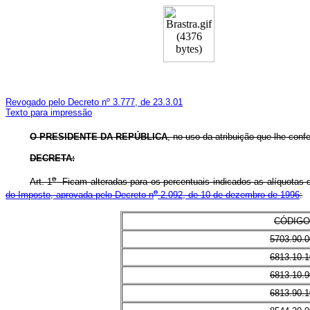
Revogado pelo Decreto nº 3.777, de 23.3.01
Texto para impressão
O
PRESIDENTE DA REPÚBLICA
, no uso da atribuição que lhe confe
DECRETA:
o
Art. 1
Ficam alteradas para os percentuais indicados as alíquotas d
o
do Imposto, aprovada pelo Decreto n
2.092, de 10 de dezembro de 1996
:
CÓDIGO
5703.90.0
6813.10.1
6813.10.9
6813.90.1