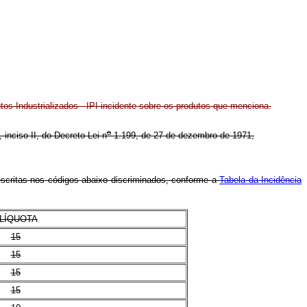
tos Industrializados - IPI incidente sobre os produtos que menciona.
o
, inciso II, do Decreto-Lei n
1.199, de 27 de dezembro de 1971,
descritas nos códigos abaixo discriminados, conforme a
Tabela da Incidência
LÍQUOTA
15
15
15
15