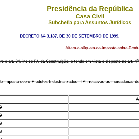
Presidência da República
Casa Civil
Subchefia para Assuntos Jurídicos
o
DECRETO N
3.187, DE 30 DE SETEMBRO DE 1999.
Altera a alíquota do Imposto sobre Produ
o
re o art. 84, inciso IV, da Constituição, e tendo em vista o disposto no art. 4
o Imposto sobre Produtos Industrializados - IPI, relativas às mercadorias 
A
0
0
0
0