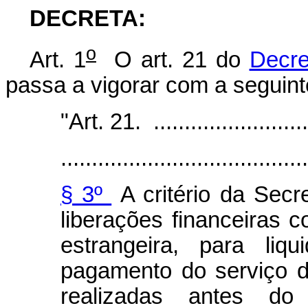
DECRETA:
o
Art. 1
O art. 21 do
Decre
passa a vigorar com a seguint
"Art. 21. ...........................
........................................
§ 3º
A critério da Secr
liberações financeiras
estrangeira, para liq
pagamento do serviço d
realizadas antes do