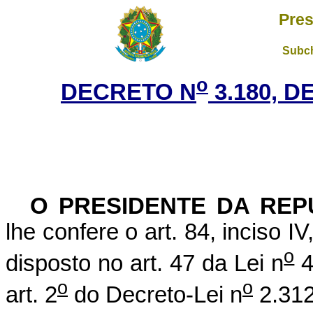
Pres
Subch
o
DECRETO N
3.180, D
O
PRESIDENTE DA REP
lhe confere o art. 84, inciso I
o
disposto no art. 47 da Lei n
4
o
o
art. 2
do Decreto-Lei n
2.312