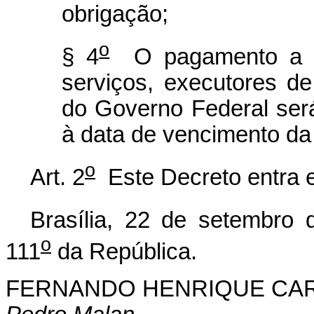
obrigação;
o
§ 4
O pagamento a fo
serviços, executores d
do Governo Federal será
à data de vencimento da
o
Art. 2
Este Decreto entra e
Brasília, 22 de setembro 
o
111
da República.
FERNANDO HENRIQUE CA