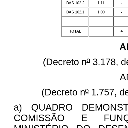
DAS 102.2
1,11
-
DAS 102.1
1,00
-
TOTAL
4
A
(Decreto n
º
3.178, d
A
(Decreto n
º
1.757, d
a) QUADRO DEMONS
COMISSÃO E FUNÇ