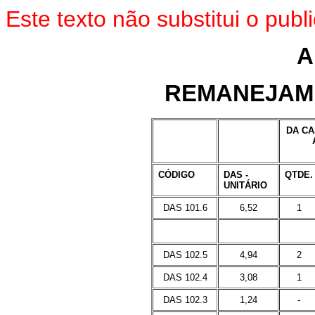
Este texto não substitui o pub
A
REMANEJAM
DA CA
CÓDIGO
DAS -
QTDE.
UNITÁRIO
DAS 101.6
6,52
1
DAS 102.5
4,94
2
DAS 102.4
3,08
1
DAS 102.3
1,24
-