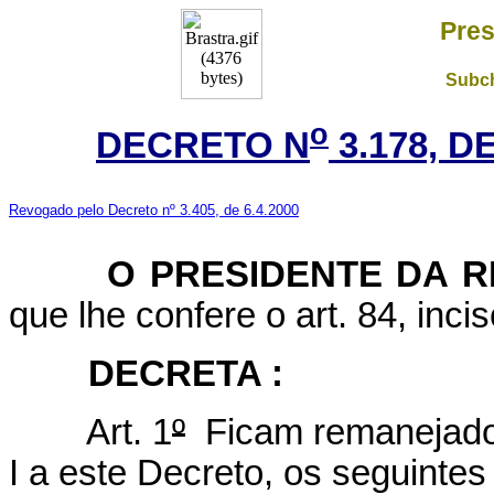
Pres
Subch
o
DECRETO N
3.178, D
Revogado pelo Decreto nº 3.405, de 6.4.2000
O
PRESIDENTE DA R
que lhe confere o art. 84, inci
DECRETA :
Art. 1
º
Ficam remanejados
I a este Decreto, os seguint