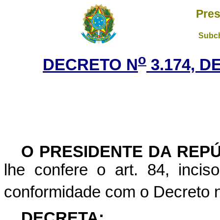
Pres
Subch
o
DECRETO N
3.174, D
O
PRESIDENTE DA REP
lhe confere o art. 84, inci
conformidade com o Decreto 
DECRETA: