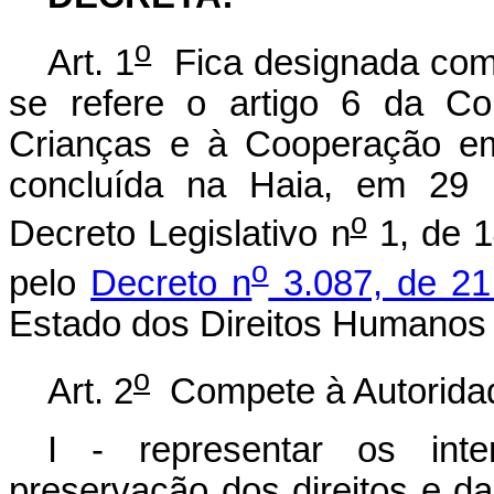
o
Art. 1
Fica designada como
se refere o artigo 6 da Co
Crianças e à Cooperação em
concluída na Haia, em 29 
o
Decreto Legislativo n
1, de 1
o
pelo
Decreto n
3.087, de 21
Estado dos Direitos Humanos d
o
Art. 2
Compete à Autoridad
I - representar os inte
preservação dos direitos e da