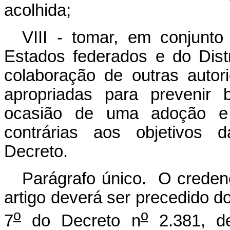
acolhida;
VIII - tomar, em conjunt
Estados federados e do Dist
colaboração de outras autor
apropriadas para prevenir b
ocasião de uma adoção e p
contrárias aos objetivos
Decreto.
Parágrafo único. O credenc
artigo deverá ser precedido d
o
o
7
do Decreto n
2.381, d