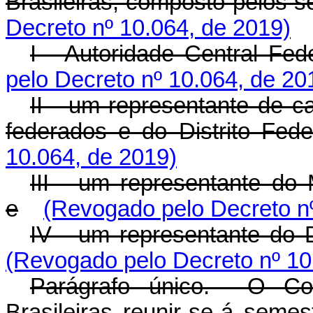
Brasileiras, composto pelos 
Decreto nº 10.064, de 2019)
I - Autoridade Central Fede
pelo Decreto nº 10.064, de 20
II - um representante de c
federados e do Distrito Feder
10.064, de 2019)
III - um representante do 
e
(Revogado pelo Decreto nº
IV - um representante do 
(Revogado pelo Decreto nº 10
Parágrafo único. O Con
Brasileiras reunir-se-á semes