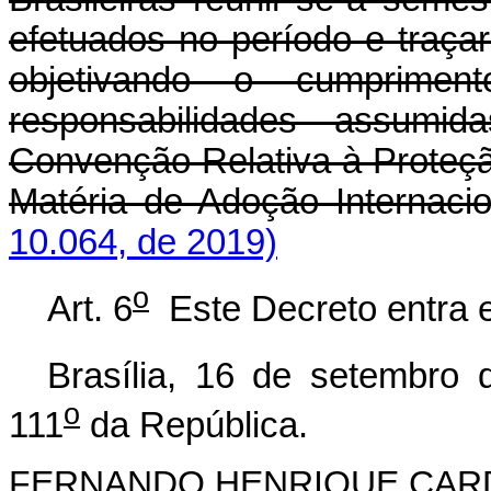
efetuados no período e traçar
objetivando o cumprimen
responsabilidades assumid
Convenção Relativa à Proteç
Matéria de Adoção Internacio
10.064, de 2019)
o
Art. 6
Este Decreto entra e
Brasília, 16 de setembro 
o
111
da República.
FERNANDO HENRIQUE CA