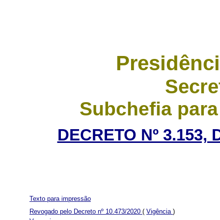
Presidênci
Secre
Subchefia para
DECRETO Nº 3.153, 
Texto para impressão
Revogado pelo Decreto nº 10.473/2020
(
Vigência
)