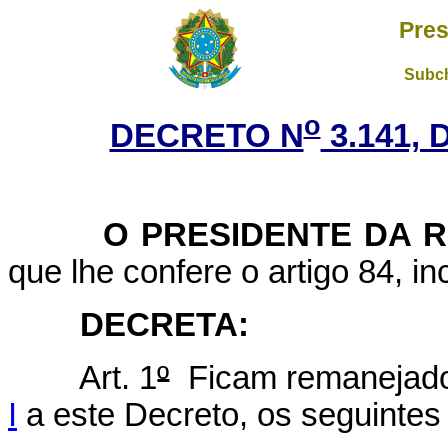
Pres
Subch
o
DECRETO N
3.141, 
O
PRESIDENTE DA 
que lhe confere o artigo 84, in
DECRETA:
Art. 1
º
Ficam remanejados
I
a este Decreto, os seguinte