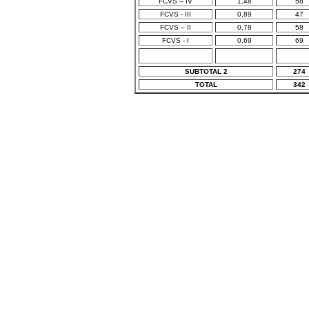
FCVS – IV
1,48
58
FCVS - III
0,89
47
FCVS – II
0,78
58
FCVS - I
0,69
69
SUBTOTAL 2
274
TOTAL
342