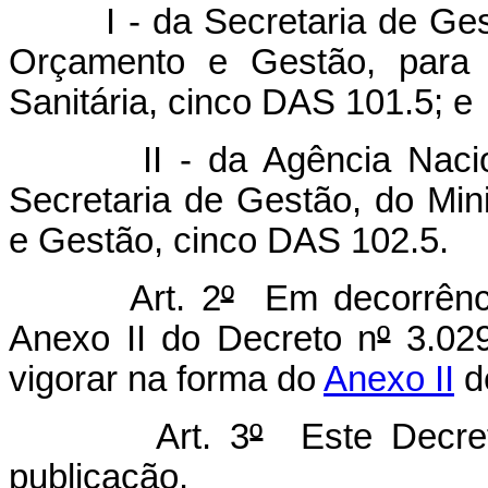
I - da Secretaria de Gestã
Orçamento e Gestão, para a
Sanitária, cinco DAS 101.5; e
II - da Agência Nacional 
Secretaria de Gestão, do Min
e Gestão, cinco DAS 102.5.
Art. 2
º
Em decorrência
Anexo II do Decreto n
º
3.029
vigorar na forma do
Anexo II
d
Art. 3
º
Este Decret
publicação.