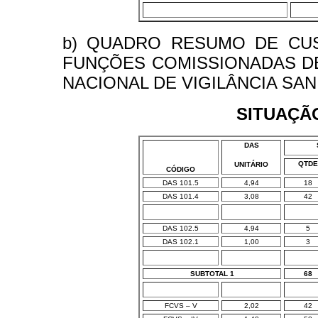
b) QUADRO RESUMO DE CU
FUNÇÕES COMISSIONADAS DE 
NACIONAL DE VIGILÂNCIA SAN
SITUAÇÃO
DAS
QTDE
UNITÁRIO
CÓDIGO
DAS 101.5
4,94
18
DAS 101.4
3,08
42
DAS 102.5
4,94
5
DAS 102.1
1,00
3
SUBTOTAL 1
68
FCVS – V
2,02
42