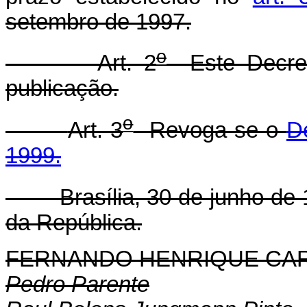
setembro de 1997.
o
Art. 2
Este Decret
publicação.
o
Art. 3
Revoga-se o
D
1999.
Brasília, 30 de junho de 
da República.
FERNANDO HENRIQUE CA
Pedro Parente