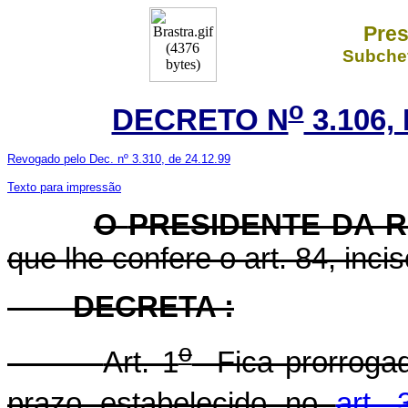
Pres
Subchef
o
DECRETO N
3.106,
Revogado pelo Dec. nº 3.310, de 24.12.99
Texto para impressão
O
PRESIDENTE DA 
que lhe confere o art. 84, inci
DECRETA :
o
Art. 1
Fica prorrogad
prazo estabelecido no
art. 