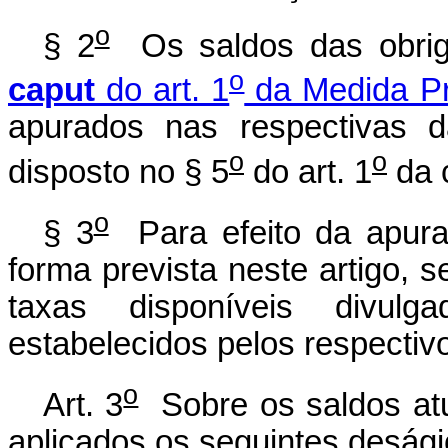
o
§ 2
Os saldos das obrig
o
caput
do art. 1
da Medida Pr
apurados nas respectivas 
o
o
disposto no § 5
do art. 1
da c
o
§ 3
Para efeito da apura
forma prevista neste artigo, s
taxas disponíveis divulga
estabelecidos pelos respectivo
o
Art. 3
Sobre os saldos atu
aplicados os seguintes desági