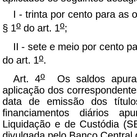
I - trinta por cento para as 
o
o
§ 1
do art. 1
;
II - sete e meio por cento p
o
do art. 1
.
o
Art. 4
Os saldos apurad
aplicação dos correspondentes
data de emissão dos título
financiamentos diários a
Liquidação e de Custódia (SEL
divulgada pelo Banco Central d