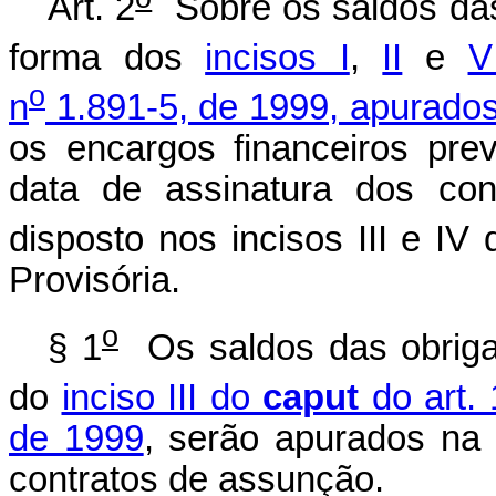
Art. 2
Sobre os saldos da
forma dos
incisos I
,
II
e
V
o
n
1.891-5, de 1999, apurados
os encargos financeiros prev
data de assinatura dos con
disposto nos incisos III e IV 
Provisória.
o
§ 1
Os saldos das obriga
do
inciso III do
caput
do art. 
de 1999
, serão apurados na 
contratos de assunção.