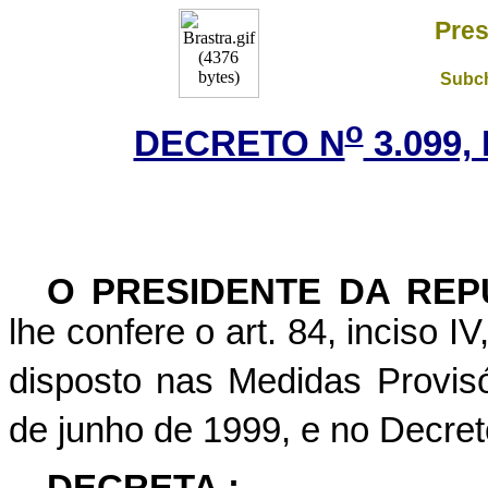
Pres
Subch
o
DECRETO N
3.099,
O
PRESIDENTE DA REP
lhe confere o art. 84, inciso I
disposto nas Medidas Provisó
de junho de 1999, e no Decret
DECRETA :