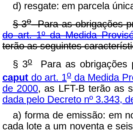
d) resgate: em parcela únic
o
§ 3
Para as obrigações p
do art. 1º da Medida Provisó
terão as seguintes característ
o
§ 3
Para as obrigações 
o
caput
do art. 1
da Medida Pro
de 2000
, as LFT-B terão as 
dada pelo Decreto nº 3.343, d
a) forma de emissão: em no
cada lote a um noventa e seis