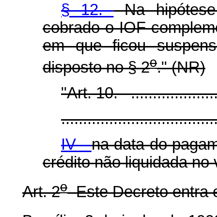
§ 12.
Na hipótese 
cobrado o IOF compleme
em que ficou suspens
o
disposto no § 2
." (NR)
"Art. 10. .......................
...................................
IV -
na data do pagam
crédito não liquidada no
o
Art. 2
Este Decreto entra e