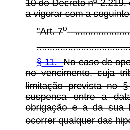
o
10 do Decreto n
2.219, 
a vigorar com a seguinte
o
"Art. 7
.......................
...................................
§ 11.
No caso de oper
no vencimento, cuja tr
limitação prevista no §
suspensa entre a data
obrigação e a da sua 
ocorrer qualquer das hip