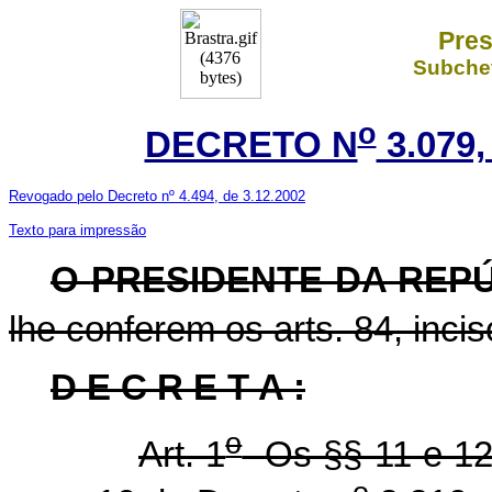
Pres
Subchef
o
DECRETO N
3.079,
Revogado pelo Decreto nº 4.494, de 3.12.2002
Texto para impressão
O
PRESIDENTE DA REP
lhe conferem os arts. 84, incis
D E C R E T A :
o
Art. 1
Os §§ 11 e 12 