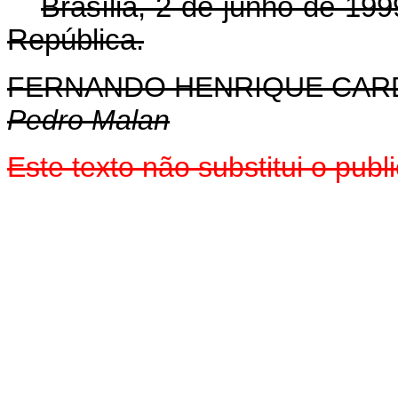
Brasília, 2 de junho de 199
República.
FERNANDO HENRIQUE CA
Pedro Malan
Este texto não substitui o pu