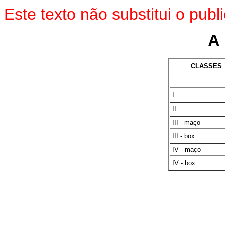
Este texto não substitui o pu
A 
CLASSES
I
II
III - maço
III - box
IV - maço
IV - box