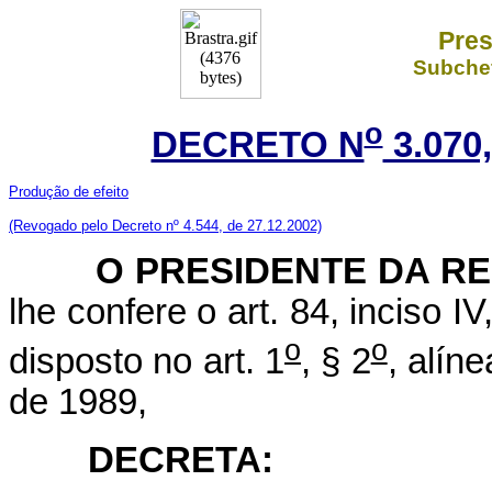
Pres
Subchef
o
DECRETO N
3.070
Produção de efeito
(Revogado pelo Decreto nº 4.544, de 27.12.2002)
O
PRESIDENTE DA R
lhe confere o art. 84, inciso I
o
o
disposto no art. 1
, § 2
, alíne
de 1989,
DECRETA: