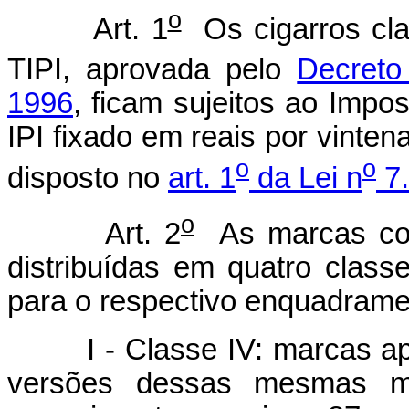
o
Art. 1
Os cigarros cla
TIPI, aprovada pelo
Decreto
1996
, ficam sujeitos ao Impos
IPI fixado em reais por vinte
o
o
disposto no
art. 1
da Lei n
7.
o
Art. 2
As marcas com
distribuídas em quatro class
para o respectivo enquadrame
I - Classe IV: marcas apr
versões dessas mesmas 