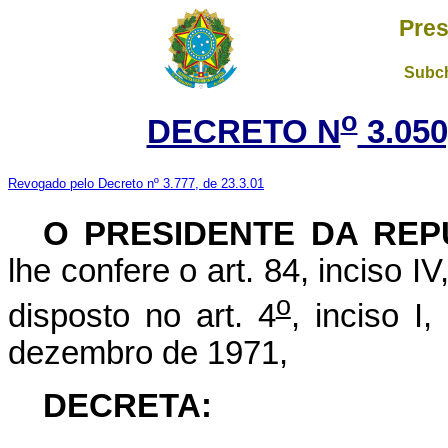
Pres
Subch
o
DECRETO N
3.050
Revogado pelo Decreto nº 3.777, de 23.3.01
O
PRESIDENTE DA REP
lhe confere o art. 84, inciso I
o
disposto no art. 4
, inciso I
dezembro de 1971,
DECRETA: