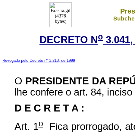
Pres
Subchef
o
DECRETO N
3.041,
Revogado pelo Decreto nº 3.218, de 1999
O
PRESIDENTE DA REP
lhe confere o art. 84, inciso
D E C R E T A :
o
Art. 1
Fica prorrogado, at