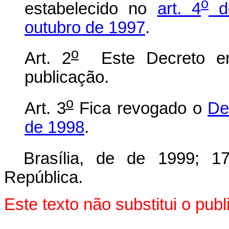
o
estabelecido no
art. 4
do
outubro de 1997
.
o
Art. 2
Este Decreto en
publicação.
o
Art. 3
Fica revogado o
De
de 1998
.
Brasília, de de 1999; 1
República.
Este texto não substitui o pu