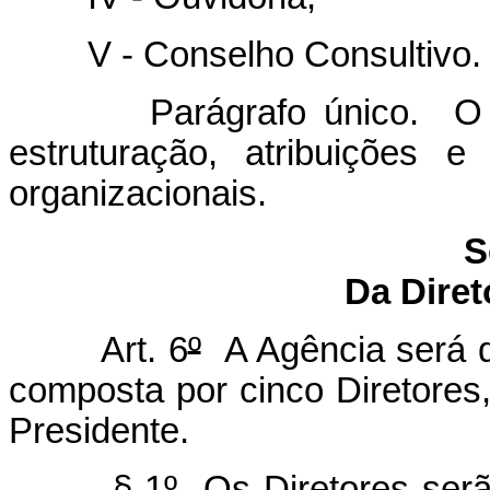
V - Conselho Consultivo.
Parágrafo único. O regi
estruturação, atribuições 
organizacionais.
S
Da Diret
Art. 6
º
A Agência será di
composta por cinco Diretores
Presidente.
§ 1
º
Os Diretores serã