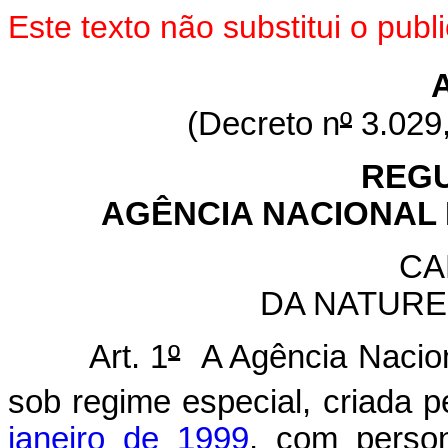
Este texto não substitui o pu
(Decreto n
º
3.029,
REG
AGÊNCIA NACIONAL 
CA
DA NATURE
Art. 1
º
A Agência Naciona
sob regime especial, criada 
janeiro de 1999
, com persona