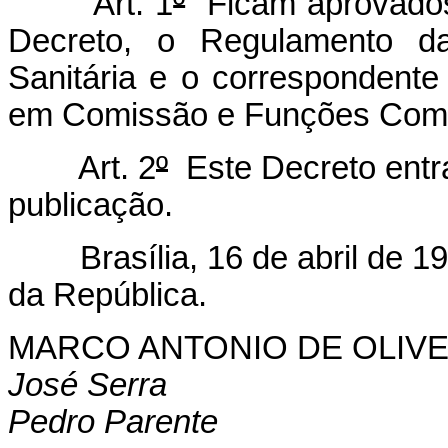
Art. 1
º
Ficam aprovados,
Decreto, o Regulamento da
Sanitária e o correspondent
em Comissão e Funções Comiss
Art. 2
º
Este Decreto entra
publicação.
Brasília, 16 de abril de 19
da República.
MARCO ANTONIO DE OLIVE
José Serra
Pedro Parente