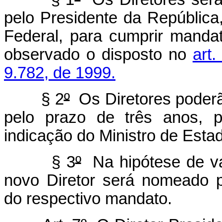
pelo Presidente da Repúblic
Federal, para cumprir mandat
observado o disposto no
art
9.782, de 1999.
§ 2
º
Os Diretores poderã
pelo prazo de três anos, p
indicação do Ministro de Esta
§ 3
º
Na hipótese de va
novo Diretor será nomeado 
do respectivo mandato.