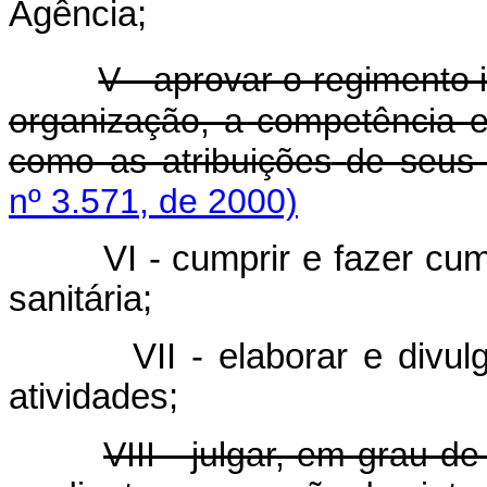
Agência;
V - aprovar o regimento 
organização, a competência e
como as atribuições
de seus 
nº 3.571, de 2000)
VI - cumprir e fazer cumpri
sanitária;
VII - elaborar e divulgar 
atividades;
VIII - julgar, em grau d