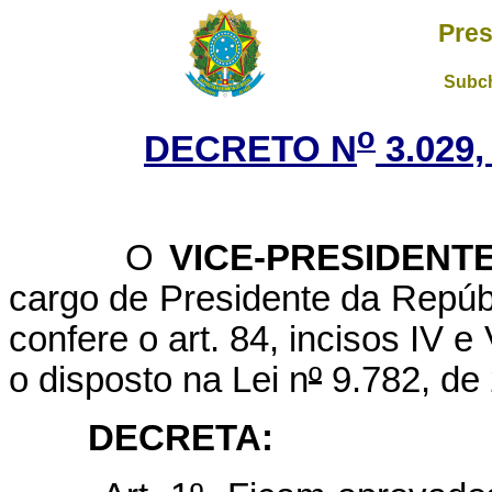
Pres
Subch
o
DECRETO N
3.029,
O
VICE-PRESIDENT
cargo de Presidente da Repúbl
confere o art. 84, incisos IV e
o disposto na Lei n
º
9.782, de 
DECRETA: