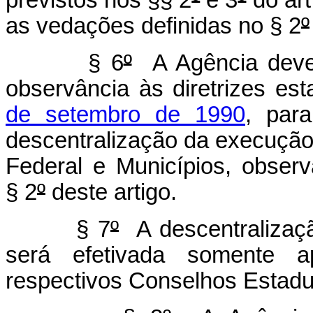
as vedações definidas no § 2
º
§ 6
º
A Agência deve
observância às diretrizes es
de setembro de 1990
, par
descentralização da execução 
Federal e Municípios, obser
§ 2
º
deste artigo.
§ 7
º
A descentralização
será efetivada somente a
respectivos Conselhos Estadua