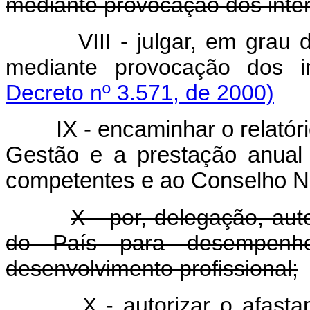
mediante provocação dos inte
VIII - julgar, em grau
mediante provocação dos i
Decreto nº 3.571, de 2000)
IX - encaminhar o relatório
Gestão e a prestação anual
competentes e ao Conselho N
X - por, delegação, aut
do País para desempenho
desenvolvimento profissional;
X - autorizar o afast