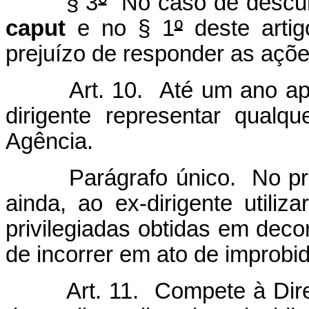
§ 3
º
No caso de descum
caput
e no § 1
º
deste artig
prejuízo de responder as açõe
Art. 10. Até um ano após 
dirigente representar qualq
Agência.
Parágrafo único. No praz
ainda, ao ex-dirigente utiliz
privilegiadas obtidas em deco
de incorrer em ato de improbid
Art. 11. Compete à Diretor