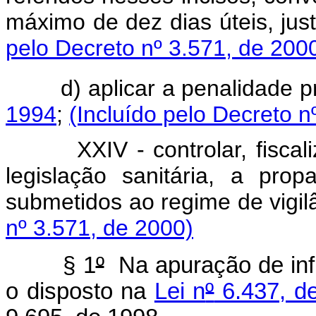
máximo de dez dias úteis, just
pelo Decreto nº 3.571, de 200
d) aplicar a penalidade 
1994
;
(Incluído pelo Decreto n
XXIV - controlar, fisc
legislação sanitária, a pro
submetidos ao regime de vigil
nº 3.571, de 2000)
§ 1
º
Na apuração de infr
o disposto na
Lei n
º
6.437, d