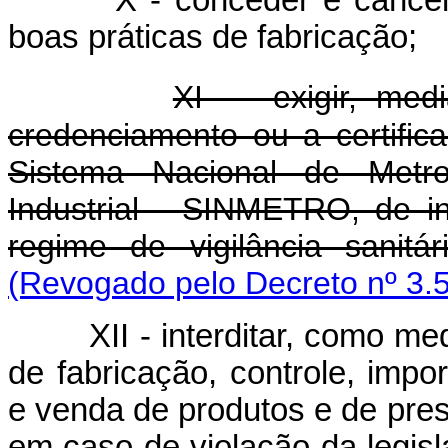
boas práticas de fabricação;
XI - exigir, medi
credenciamento ou a certifi
Sistema Nacional de Metro
Industrial - SINMETRO, de in
regime de vigilância sanitá
(Revogado pelo Decreto nº 3.
XII - interditar, como medida
de fabricação, controle, impo
e venda de produtos e de pres
em caso de violação da legisl