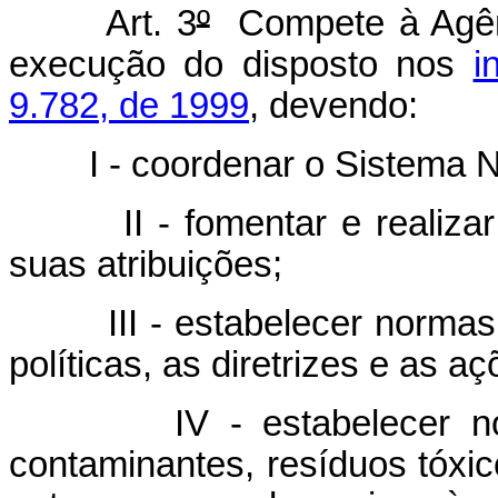
Art. 3
º
Compete à Agênc
execução do disposto nos
i
9.782, de 1999
, devendo:
I - coordenar o Sistema Naci
II - fomentar e realizar e
suas atribuições;
III - estabelecer normas, 
políticas, as diretrizes e as aç
IV - estabelecer norma
contaminantes, resíduos tóxic