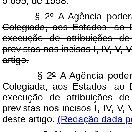
9.695, de 1998.
§ 2º A Agência poderá
Colegiada, aos Estados, ao D
execução de atribuições de
previstas nos incisos I, IV, V, V
artigo.
§ 2
º
A Agência poderá
Colegiada, aos Estados, ao D
execução de atribuições de
previstas nos incisos I, IV, V, 
deste artigo.
(Redação dada pe