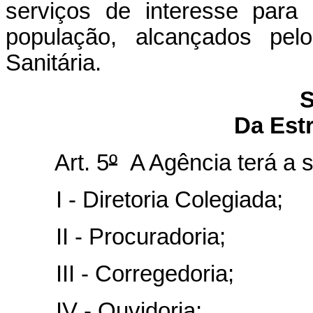
serviços de interesse para
população, alcançados pelo
Sanitária.
S
Da Est
Art. 5
º
A Agência terá a s
I - Diretoria Colegiada;
II - Procuradoria;
III - Corregedoria;
IV - Ouvidoria;