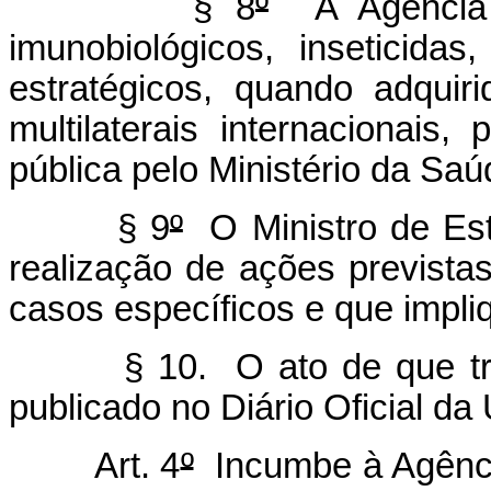
§ 8
º
A Agência p
imunobiológicos, inseticid
estratégicos, quando adquir
multilaterais internacionai
pública pelo Ministério da Sa
§ 9
º
O Ministro de Est
realização de ações previst
casos específicos e que impli
§ 10. O ato de que trata 
publicado no Diário Oficial da
Art. 4
º
Incumbe à Agência