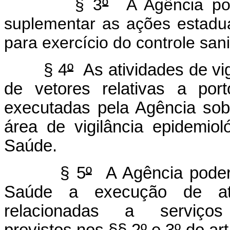
§ 3
º
A Agência pod
suplementar as ações estaduai
para exercício do controle sani
§ 4
º
As atividades de vig
de vetores relativas a port
executadas pela Agência sob
área de vigilância epidemiol
Saúde.
§ 5
º
A Agência poderá
Saúde a execução de atri
relacionadas a serviços mé
previstos nos §§ 2
º
e 3
º
do art