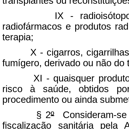
transplantes ou reconstituiçõe
IX - radioisótopos p
radiofármacos e produtos radi
terapia;
X - cigarros, cigarrilhas, 
fumígero, derivado ou não do 
XI - quaisquer produtos q
risco à saúde, obtidos por
procedimento ou ainda submeti
§ 2
º
Consideram-se s
fiscalização sanitária pela