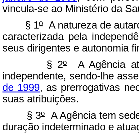
vincula-se ao Ministério da Sa
§ 1
º
A natureza de autarq
caracterizada pela independên
seus dirigentes e autonomia fi
§ 2
º
A Agência atu
independente, sendo-lhe ass
de 1999
, as prerrogativas n
suas atribuições.
§ 3
º
A Agência tem sede e
duração indeterminado e atuaçã