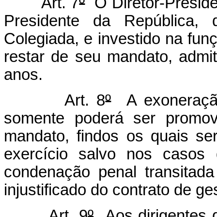
Art. 7
º
O Diretor-Preside
Presidente da República, 
Colegiada, e investido na fun
restar de seu mandato, admi
anos.
Art. 8
º
A exoneração
somente poderá ser promovi
mandato, findos os quais se
exercício salvo nos casos 
condenação penal transitad
injustificado do contrato de ge
Art. 9
º
Aos dirigentes d