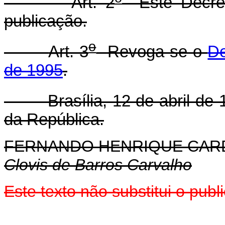
Art. 2
Este Decret
publicação.
o
Art. 3
Revoga-se o
De
de 1995
.
Brasília, 12 de abril de 1
da República.
FERNANDO HENRIQUE CA
Clovis de Barros Carvalho
Este texto não substitui o pub