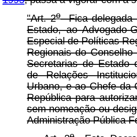
o
"Art. 2
Fica delegada c
Estado, ao Advogado-G
Especial de Políticas Re
Regionais do Conselho 
Secretarias de Estado
de Relações Instituci
Urbano, e ao Chefe da C
República para autoriz
sem nomeação ou design
Administração Pública F
o