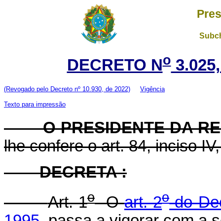
Pres
Subch
o
DECRETO N
3.025
(Revogado pelo Decreto nº 10.930, de 2022)
Vigência
Texto para impressão
O PRESIDENTE DA RE
lhe confere o art. 84, inciso IV
DECRETA :
o
o
Art. 1
O
art. 2
do Dec
1995
, passa a vigorar com a 