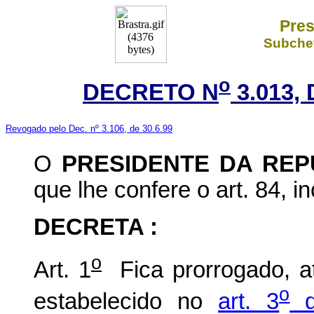
Pres
Subchef
o
DECRETO N
3.013,
Revogado pelo Dec. nº 3.106, de 30.6.99
O
PRESIDENTE DA REP
que lhe confere o art. 84, i
DECRETA :
o
Art. 1
Fica prorrogado, a
o
estabelecido no
art. 3
d