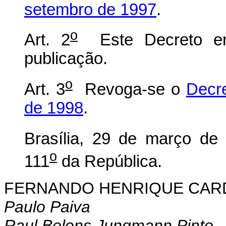
setembro de 1997
.
o
Art. 2
Este Decreto en
publicação.
o
Art. 3
Revoga-se o
Decr
de 1998
.
Brasília, 29 de março de
o
111
da República.
FERNANDO HENRIQUE CA
Paulo Paiva
Raul Belens Jungmann Pinto