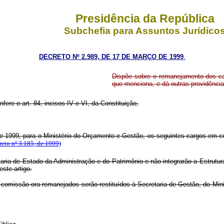
Presidência da República
Subchefia para Assuntos Jurídico
DECRETO Nº 2.989, DE 17 DE MARÇO DE 1999
.
Dispõe sobre o remanejamento dos c
que menciona, e dá outras providência
nfere o art. 84, incisos IV e VI, da Constituição,
e 1999, para o Ministério do Orçamento e Gestão, os seguintes cargos em c
reto nº 3.185, de 1999)
ria de Estado da Administração e do Patrimônio e não integrarão a Estrutur
ste artigo.
 comissão ora remanejados serão restituídos à Secretaria de Gestão, do Min