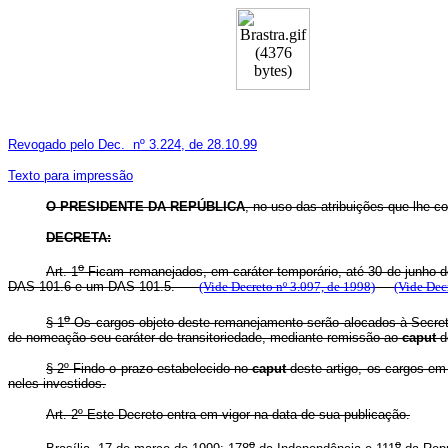
Revogado pelo Dec. nº 3.224, de 28.10.99
Texto para impressão
O
PRESIDENTE DA REPÚBLICA
, no uso das atribuições que lhe co
DECRETA:
o
Art. 1
Ficam remanejados, em caráter temporário, até 30 de junho d
DAS 101.6 e um DAS 101.5.
(Vide Decreto nº 3.097, de 1998)
(Vide Dec
o
§ 1
Os cargos objeto deste remanejamento serão alocados à Secreta
de nomeação seu caráter de transitoriedade, mediante remissão ao
caput
de
§ 2º Findo o prazo estabelecido no
caput
deste artigo, os cargos em
neles investidos.
Art. 2º Este Decreto entra em vigor na data de sua publicação.
o
o