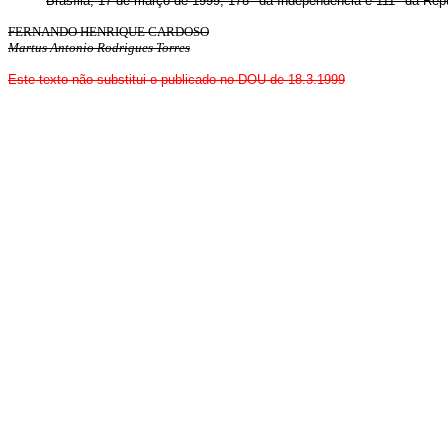
Brasília, 17 de março de 1999; 178
da Independência e 111
da Repú
FERNANDO HENRIQUE CARDOSO
Martus Antonio Rodrigues Torres
Este texto não substitui o publicado no DOU de 18.3.1999