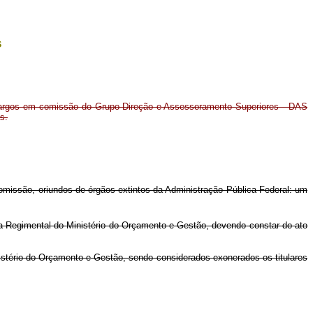
s
argos em comissão do Grupo-Direção e Assessoramento Superiores - DAS
s.
omissão, oriundos de órgãos extintos da Administração Pública Federal: um
a Regimental do Ministério do Orçamento e Gestão, devendo constar do ato
istério do Orçamento e Gestão, sendo considerados exonerados os titulares