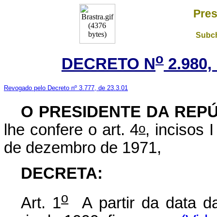
Pres
Subch
o
DECRETO N
2.980,
Revogado pelo Decreto nº 3.777, de 23.3.01
O
PRESIDENTE DA REP
o
lhe confere o art. 4
, incisos 
de dezembro de 1971,
DECRETA:
o
Art. 1
A partir da data da