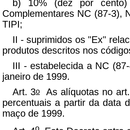
b) 10% (dez por cento) 
Complementares NC (87-3), NC
TIPI;
II - suprimidos os "Ex" rel
produtos descritos nos códigos
III - estabelecida a NC (8
janeiro de 1999.
o
Art. 3
As alíquotas no art.
percentuais a partir da data 
maço de 1999.
o