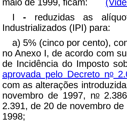
maio de 1999, ficam:
(Vide
I
-
reduzidas as alíqu
Industrializados (IPI) para:
a) 5% (cinco por cento), co
no Anexo I, de acordo com sua
de Incidência do Imposto sob
o
aprovada pelo Decreto n
2.
com as alterações introduzid
o
novembro de 1997, n
2.386
2.391, de 20 de novembro de 
1998;