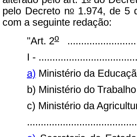
o
pelo Decreto n
1.974, de 5 
com a seguinte redação:
o
"Art. 2
...........................
I - ...................................
a)
Ministério da Educaçã
b) Ministério do Trabalh
c) Ministério da Agricult
........................................