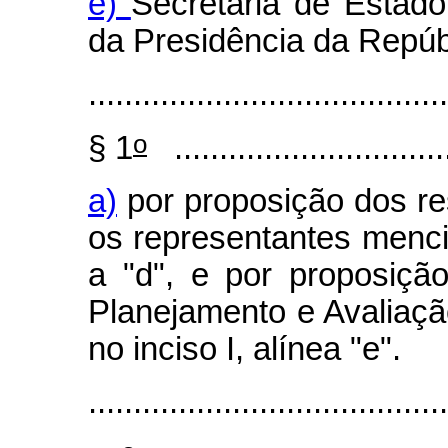
e)
Secretaria de Estad
da Presidência da Repúb
........................................
o
§ 1
................................
a)
por proposição dos re
os representantes mencio
a "d", e por proposiçã
Planejamento e Avaliaç
no inciso I, alínea "e".
......................................