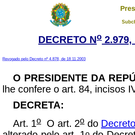
Pres
Subch
o
DECRETO N
2.979,
Revogado pelo Decreto nº 4.878, de 18.11.2003
O PRESIDENTE DA REP
lhe confere o art. 84, incisos I
DECRETA:
o
o
Art. 1
O art. 2
do
Decreto
o
alterado pelo art. 1
do Decret