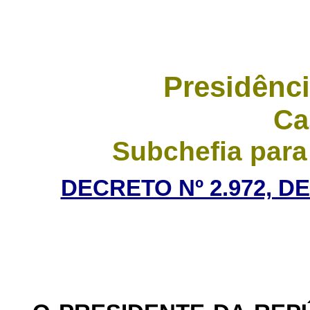
Presidênci
Ca
Subchefia para
DECRETO Nº 2.972, DE