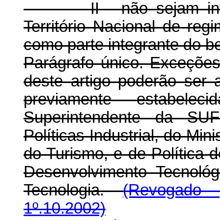
II - não sejam intern
Território Nacional de re
como parte integrante do be
Parágrafo único. Exceções 
deste artigo poderão ser
previamente estabel
Superintendente da SU
Políticas Industrial, do Min
do Turismo, e de Política 
Desenvolvimento Tecnológ
Tecnologia.
(Revogado 
1º.10.2002)