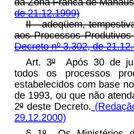
da Zona Franca de Manau
de 21.12.1999)
II - adeqüem, tempestiv
aos Processos Produtivos 
Decreto nº 3.302, de 21.12
Art. 3
º
Após 30 de jun
todos os processos pro
estabelecidos com base nos
de 1993, ou que não atenda
2
º
deste Decreto.
(Redação
29.12.2000)
§ 1
º
Os Ministérios do