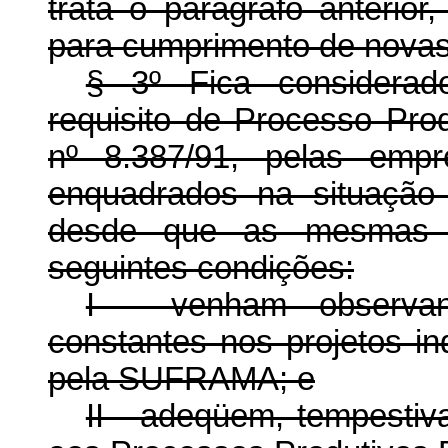
trata o parágrafo anterio
para cumprimento de novas 
§ 3º Fica considerad
requisito de Processo Pro
nº 8.387/91, pelas empr
enquadrados na situação 
desde que as mesmas a
seguintes condições:
I - venham observan
constantes nos projetos i
pela SUFRAMA; e
II - adeqüem, tempestiv