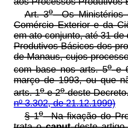
aos Processos Produtivos B
o
Art. 3
Os Ministérios d
Comércio Exterior e da Ciê
em ato conjunto, até 31 d
Produtivos Básicos dos pr
de Manaus, cujos processo
o
com base nos arts. 5
e 
março de 1993, ou que n
o
o
arts. 1
e 2
deste Decr
nº 3.302, de 21.12.1999)
o
§ 1
Na fixação do Pro
trata o
caput
deste artigo