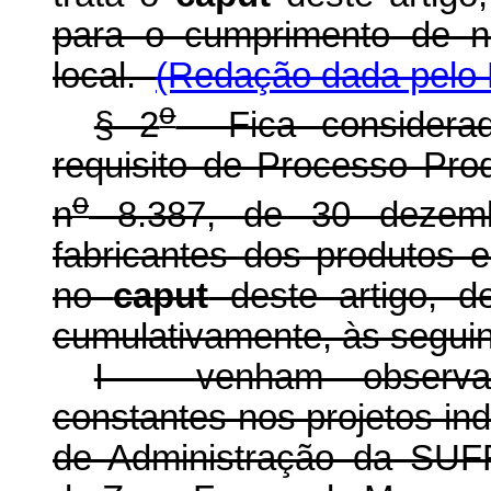
para o cumprimento de no
local.
(Redação dada pelo 
o
§ 2
Fica considerad
requisito de Processo Pro
o
n
8.387, de 30 dezemb
fabricantes dos produtos 
no
caput
deste artigo, 
cumulativamente, às seguin
I - venham observa
constantes nos projetos in
de Administração da SUF