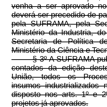
venha a ser aprovado no
deverá ser precedido de pa
pela SUFRAMA, pela Secre
Ministério da Industria, 
Secretaria de Política 
Ministério da Ciência e Tec
§ 3º A SUFRAMA publica
contados da edição deste
União, todos os Proces
insumos industrializado
disposto nos arts. 1º e 
projetos já aprovados.