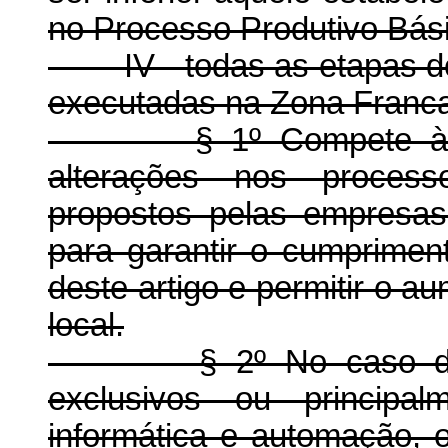
no Processo Produtivo Bási
IV - todas as etapas do 
executadas na Zona Franc
§ 1º Compete à SU
alterações nos process
propostos pelas empresas
para garantir o cumpriment
deste artigo e permitir o au
local.
§ 2º No caso de ins
exclusivos ou principa
informática e automação, 