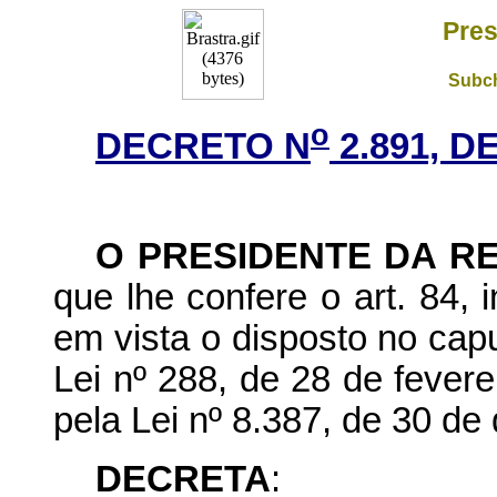
Pres
Subch
o
DECRETO N
2.891, D
O PRESIDENTE DA R
que lhe confere o art. 84, 
em vista o disposto no capu
Lei nº 288, de 28 de fever
pela Lei nº 8.387, de 30 d
DECRETA
: