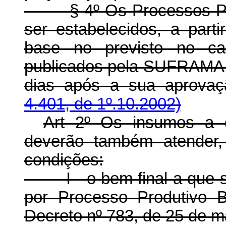
§ 4º Os Processos Prod
ser estabelecidos, a part
base no previsto no cap
publicados pela SUFRAMA no
dias após a sua aprova
4.401, de 1º.10.2002)
Art 2º Os insumos a q
deverão também atender,
condições:
I - o bem final a que se
por Processo Produtivo 
Decreto nº 783, de 25 de m