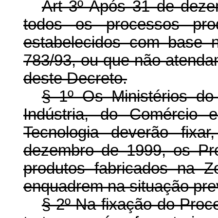
Art 3º Após 31 de deze
todos os processos pro
estabelecidos com base n
783/93, ou que não atendam
deste Decreto.
§ 1º Os Ministérios d
Indústria, do Comércio 
Tecnologia deverão fixa
dezembro de 1999, os Pr
produtos fabricados na 
enquadrem na situação prev
§ 2º Na fixação do Proc