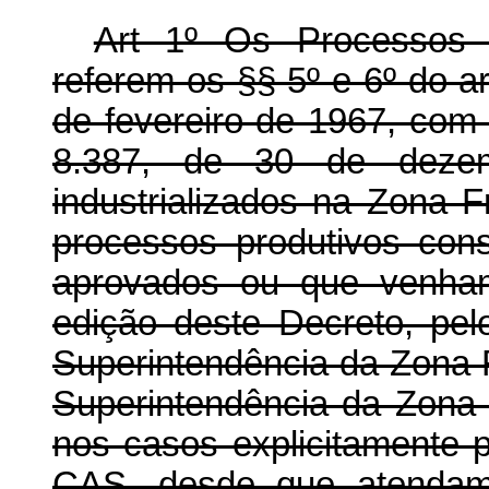
Art 1º Os Processos 
referem os §§ 5º e 6º do ar
de fevereiro de 1967, com
8.387, de 30 de deze
industrializados na Zona
processos produtivos const
aprovados ou que venham
edição deste Decreto, pe
Superintendência da Zona
Superintendência da Zon
nos casos explicitamente p
CAS, desde que atendam 