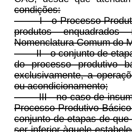
condições:
I - o Processo Produtiv
produtos enquadrados
Nomenclatura Comum do
II - o conjunto de etapa
do processo produtivo b
exclusivamente, a opera
ou acondicionamento;
III - no caso de insumo 
Processo Produtivo Básico 
conjunto de etapas de que t
ser inferior àquele estabel