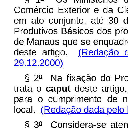
Comércio Exterior e da Ciê
em ato conjunto, até 30 
Produtivos Básicos dos pr
de Manaus que se enquadre
deste artigo.
(Redação d
29.12.2000)
§ 2
º
Na fixação do Pro
trata o
caput
deste artigo
para o cumprimento de no
local.
(Redação dada pelo 
§ 3
º
Considera-se atend