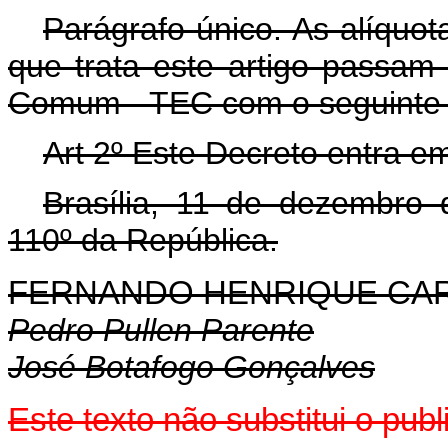
Parágrafo único. As alíquo
que trata este artigo passam 
Comum - TEC com o seguinte si
Art 2º Este Decreto entra e
Brasília, 11 de dezembro
110º da República.
FERNANDO HENRIQUE CA
Pedro Pullen Parente
José Botafogo Gonçalves
Este texto não substitui o pu