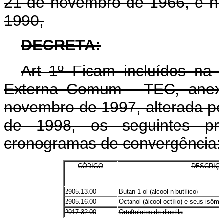
21 de novembro de 1966, e na
1990,
DECRETA:
Art
1º Ficam incluídos na
Externa Comum - TEC, anex
novembro de 1997, alterada pe
de 1998, os seguintes pr
cronogramas de convergência
CÓDIGO
DESCRI
2905.13.00
Butan-1-ol (álcool n-butílico)
2905.16.00
Octanol (álcool octílio) e seus isô
2917.32.00
Ortoftalatos de dioctila