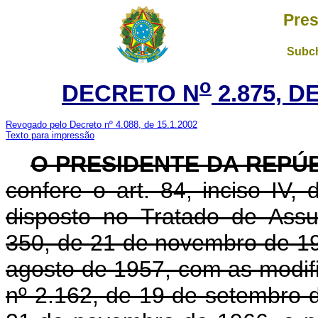
Pres
Subch
o
DECRETO N
2.875, D
Revogado pelo Decreto nº 4.088, de 15.1.2002
Texto para impressão
O PRESIDENTE DA REPÚ
confere o art. 84, inciso IV,
disposto no Tratado de Ass
350, de 21 de novembro de 199
agosto de 1957, com as modifi
nº 2.162, de 19 de setembro d