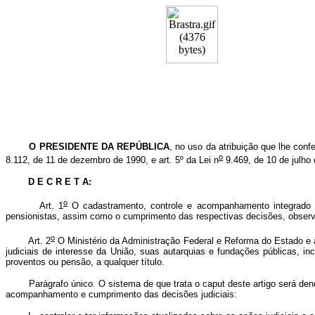
O
PRESIDENTE DA REPÚBLICA
, no uso da atribuição que lhe confe
o
8.112, de 11 de dezembro de 1990, e art. 5º da Lei n
9.469, de 10 de julho
D E C R E T A:
o
Art. 1
O cadastramento, controle e acompanhamento integrado da
pensionistas, assim como o cumprimento das respectivas decisões, observ
o
Art. 2
O Ministério da Administração Federal e Reforma do Estado e 
judiciais de interesse da União, suas autarquias e fundações públicas,
proventos ou pensão, a qualquer título.
Parágrafo único. O sistema de que trata o caput deste artigo será denomi
acompanhamento e cumprimento das decisões judiciais: