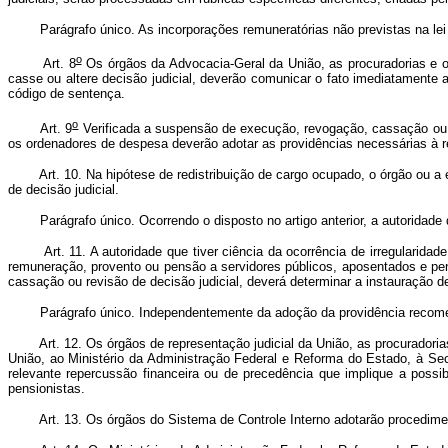
Parágrafo único. As incorporações remuneratórias não previstas na lei or
o
Art. 8
Os órgãos da Advocacia-Geral da União, as procuradorias e o
casse ou altere decisão judicial, deverão comunicar o fato imediatament
código de sentença.
o
Art. 9
Verificada a suspensão de execução, revogação, cassação ou a 
os ordenadores de despesa deverão adotar as providências necessárias à rep
Art. 10. Na hipótese de redistribuição de cargo ocupado, o órgão ou a e
de decisão judicial.
Parágrafo único. Ocorrendo o disposto no artigo anterior, a autoridade que 
Art. 11. A autoridade que tiver ciência da ocorrência de irregularidade
remuneração, provento ou pensão a servidores públicos, aposentados e pe
cassação ou revisão de decisão judicial, deverá determinar a instauração de
Parágrafo único. Independentemente da adoção da providência recomendad
Art. 12. Os órgãos de representação judicial da União, as procuradoria
União, ao Ministério da Administração Federal e Reforma do Estado, à Secr
relevante repercussão financeira ou de precedência que implique a possi
pensionistas.
Art. 13. Os órgãos do Sistema de Controle Interno adotarão procedimento