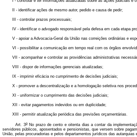
I - controlar e ter informações atualizadas sobre as ações judiciais e 
II - identificar ações de mesmo autor, pedido e causa de pedir;
III - controlar prazos processuais;
IV - identificar o advogado responsável pela defesa em cada etapa pro
V - apoiar a Advocacia-Geral da União nas correições ordinárias e espe
VI - possibilitar a comunicação em tempo real com os órgãos envolvido
VII - acompanhar e controlar as providências administrativas necessári
VIII - dispor de informações gerenciais atualizadas;
IX - imprimir eficácia no cumprimento de decisões judiciais;
X - promover a descentralização e a homologação seletiva nos procedim
XI - uniformizar o cumprimento das decisões judiciais;
XII - evitar pagamentos indevidos ou em duplicidade;
XIII - permitir atualização periódica das previsões orçamentárias.
o
Art. 3
No prazo de cento e oitenta dias a contar da implementaçã
servidores públicos, aposentados e pensionistas, que versem sobre pagam
União, pelas procuradorias e pelos departamentos jurídicos das autarquias