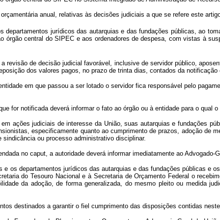
çamentária anual, relativas às decisões judiciais a que se refere este art
s departamentos jurídicos das autarquias e das fundações públicas, ao to
e ao órgão central do SIPEC e aos ordenadores de despesa, com vistas à sus
revisão de decisão judicial favorável, inclusive de servidor público, apose
osição dos valores pagos, no prazo de trinta dias, contados da notificação d
ntidade em que passou a ser lotado o servidor fica responsável pelo pagam
for notificada deverá informar o fato ao órgão ou à entidade para o qual o se
 em ações judiciais de interesse da União, suas autarquias e fundações pú
nsionistas, especificamente quanto ao cumprimento de prazos, adoção de m
 sindicância ou processo administrativo disciplinar.
a no caput, a autoridade deverá informar imediatamente ao Advogado-Gera
s e os departamentos jurídicos das autarquias e das fundações públicas e 
etaria do Tesouro Nacional e à Secretaria de Orçamento Federal o recebimen
bilidade da adoção, de forma generalizada, do mesmo pleito ou medida judic
s destinados a garantir o fiel cumprimento das disposições contidas neste