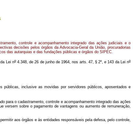
s
tramento, controle e acompanhamento integrado das ações judiciais e o
ctivas decisões pelos órgãos da Advocacia-Geral da União, procuradorias
icos das autarquias e das fundações públicas e órgãos do SIPEC.
o
o
 da Lei n
4.348, de 26 de junho de 1964, nos arts. 47, § 2º, e 143 da Lei n
 públicas, inclusive as movidas por servidores públicos, aposentados e
zado para o cadastramento, controle e acompanhamento integrado das ações
s, que versem sobre o pagamento de vantagens ou aumento de remuneração,
rmitir aos órgãos e às entidades responsáveis pela defesa, pelo controle,