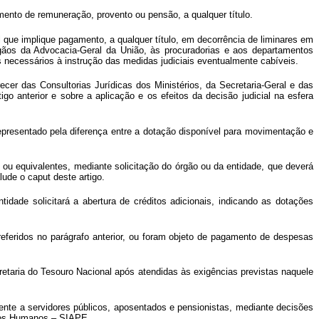
nto de remuneração, provento ou pensão, a qualquer título.
l que implique pagamento, a qualquer título, em decorrência de liminares em
gãos da Advocacia-Geral da União, às procuradorias e aos departamentos
s necessários à instrução das medidas judiciais eventualmente cabíveis.
er das Consultorias Jurídicas dos Ministérios, da Secretaria-Geral e das
 anterior e sobre a aplicação e os efeitos da decisão judicial na esfera
representado pela diferença entre a dotação disponível para movimentação e
, ou equivalentes, mediante solicitação do órgão ou da entidade, que deverá
ude o caput deste artigo.
idade solicitará a abertura de créditos adicionais, indicando as dotações
eferidos no parágrafo anterior, ou foram objeto de pagamento de despesas
retaria do Tesouro Nacional após atendidas às exigências previstas naquele
ente a servidores públicos, aposentados e pensionistas, mediante decisões
rsos Humanos – SIAPE.