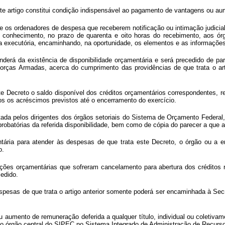
rtigo constitui condição indispensável ao pagamento de vantagens ou aume
l e os ordenadores de despesa que receberem notificação ou intimação judicia
a conhecimento, no prazo de quarenta e oito horas do recebimento, aos ór
rça executória, encaminhando, na oportunidade, os elementos e as informaçõe
á da existência de disponibilidade orçamentária e será precedido de parec
rças Armadas, acerca do cumprimento das providências de que trata o artigo
te Decreto o saldo disponível dos créditos orçamentários correspondentes, 
s os acréscimos previstos até o encerramento do exercício.
stada pelos dirigentes dos órgãos setoriais do Sistema de Orçamento Federal
obatórias da referida disponibilidade, bem como de cópia do parecer a que al
ária para atender às despesas de que trata este Decreto, o órgão ou a ent
o.
ções orçamentárias que sofreram cancelamento para abertura dos créditos r
cedido.
spesas de que trata o artigo anterior somente poderá ser encaminhada à Sec
 aumento de remuneração deferida a qualquer título, individual ou coletivam
 pelo órgão central do SIPEC no Sistema Integrado de Administração de Recu