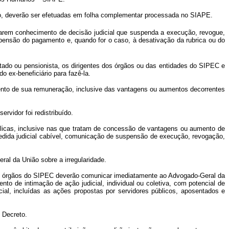
igo, deverão ser efetuadas em folha complementar processada no SIAPE.
marem conhecimento de decisão judicial que suspenda a execução, revogue,
pensão do pagamento e, quando for o caso, à desativação da rubrica ou do
ntado ou pensionista, os dirigentes dos órgãos ou das entidades do SIPEC e
o ex-beneficiário para fazê-la.
ento de sua remuneração, inclusive das vantagens ou aumentos decorrentes
rvidor foi redistribuído.
blicas, inclusive nas que tratam de concessão de vantagens ou aumento de
edida judicial cabível, comunicação de suspensão de execução, revogação,
l da União sobre a irregularidade.
os órgãos do SIPEC deverão comunicar imediatamente ao Advogado-Geral da
to de intimação de ação judicial, individual ou coletiva, com potencial de
ial, incluídas as ações propostas por servidores públicos, aposentados e
 Decreto.