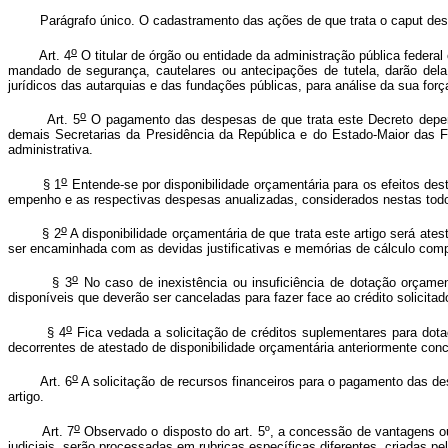
Parágrafo único. O cadastramento das ações de que trata o caput deste a
o
Art. 4
O titular de órgão ou entidade da administração pública federa
mandado de segurança, cautelares ou antecipações de tutela, darão del
jurídicos das autarquias e das fundações públicas, para análise da sua fo
o
Art. 5
O pagamento das despesas de que trata este Decreto depender
demais Secretarias da Presidência da República e do Estado-Maior das Fo
administrativa.
o
§ 1
Entende-se por disponibilidade orçamentária para os efeitos des
empenho e as respectivas despesas anualizadas, considerados nestas todo
o
§ 2
A disponibilidade orçamentária de que trata este artigo será ate
ser encaminhada com as devidas justificativas e memórias de cálculo compr
o
§ 3
No caso de inexistência ou insuficiência de dotação orçament
disponíveis que deverão ser canceladas para fazer face ao crédito solicitad
o
§ 4
Fica vedada a solicitação de créditos suplementares para dota
decorrentes de atestado de disponibilidade orçamentária anteriormente con
o
Art. 6
A solicitação de recursos financeiros para o pagamento das de
artigo.
o
Art. 7
Observado o disposto do art. 5º, a concessão de vantagens ou
judiciais, serão processadas em rubricas específicas diferentes, criadas