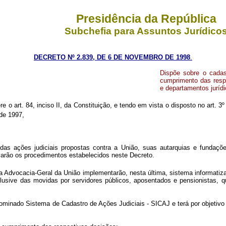
Presidência da República
Subchefia para Assuntos Jurídico
DECRETO Nº 2.839, DE 6 DE NOVEMBRO DE 1998
.
Dispõe sobre o cadas
cumprimento das respe
e departamentos juríd
re o art. 84, inciso II, da Constituição, e tendo em vista o disposto no art. 3º
 de 1997,
s ações judiciais propostas contra a União, suas autarquias e fundações
arão os procedimentos estabelecidos neste Decreto.
a Advocacia-Geral da União implementarão, nesta última, sistema informati
 inclusive das movidas por servidores públicos, aposentados e pensionista
nado Sistema de Cadastro de Ações Judiciais - SICAJ e terá por objetivo pe