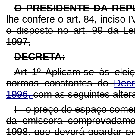
O PRESIDENTE DA REP
lhe confere o art. 84, inciso 
o disposto no art. 99 da L
1997,
DECRETA:
Art 1º Aplicam-se às ele
normas constantes do
Decr
1996,
com as seguintes alter
I - o preço do espaço come
da emissora comprovadame
1998, que deverá guardar pr