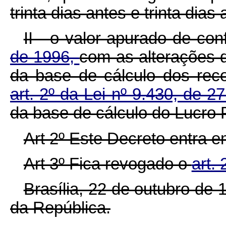
trinta dias antes e trinta dias
II - o valor apurado de c
de 1996,
com as alterações 
da base de cálculo dos rec
art. 2º da Lei nº 9.430, de
da base de cálculo do Lucro
Art 2º Este Decreto entra e
Art 3º Fica revogado o
art.
Brasília, 22 de outubro de
da República.