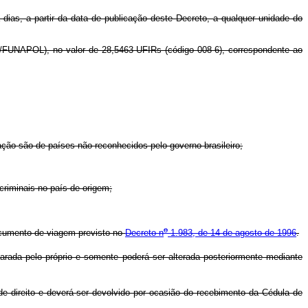
dias, a partir da data de publicação deste Decreto, a qualquer unidade do
/FUNAPOL), no valor de 28,5463 UFIRs (código 008-6), correspondente ao
cação são de países não reconhecidos pelo governo brasileiro;
criminais no país de origem;
o
ocumento de viagem previsto no
Decreto n
1.983, de 14 de agosto de 1996
.
arada pelo próprio e somente poderá ser alterada posteriormente mediante
 de direito e deverá ser devolvido por ocasião do recebimento da Cédula de