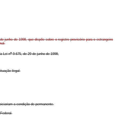
de junho de 1998, que dispõe sobre o registro provisório para o estrangeiro
nal.
o
a Lei n
9.675, de 29 de junho de 1998,
tuação ilegal.
piciariam a condição de permanente.
Federal.