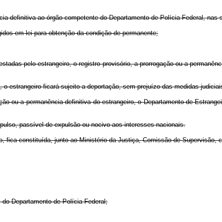
ência definitiva ao órgão competente do Departamento de Polícia Federal, nas
gidos em lei para obtenção da condição de permanente;
estadas pelo estrangeiro, o registro provisório, a prorrogação ou a permanênc
, o estrangeiro ficará sujeito a deportação, sem prejuízo das medidas judicia
ação ou a permanência definitiva do estrangeiro, o Departamento de Estrange
xpulso, passível de expulsão ou nocivo aos interesses nacionais.
rio, fica constituída, junto ao Ministério da Justiça, Comissão de Supervisã
s do Departamento de Polícia Federal;