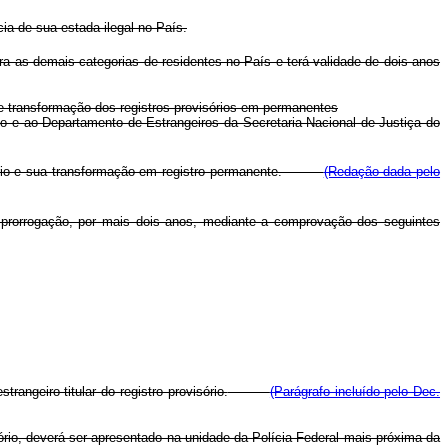
ia de sua estada ilegal no País.
ra as demais categorias de residentes no País e terá validade de dois anos
 e transformação dos registros provisórios em permanentes
rio e ao Departamento de Estrangeiros da Secretaria Nacional de Justiça do
ovisório e sua transformação em registro permanente.
(Redação dada pelo
ca prorrogação, por mais dois anos, mediante a comprovação dos seguintes
rangeiro titular do registro provisório.
(Parágrafo incluído pelo Dec.
ório, deverá ser apresentado na unidade da Polícia Federal mais próxima da