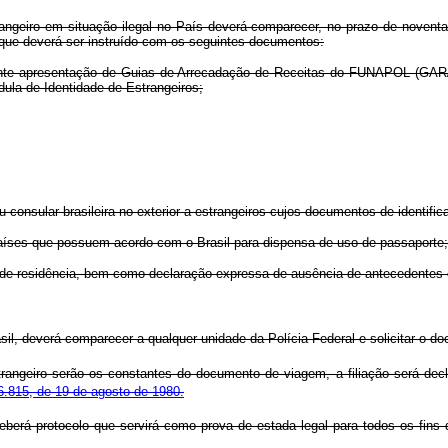
rangeiro em situação ilegal no País deverá comparecer, no prazo de noventa 
 que deverá ser instruído com os seguintes documentos:
diante apresentação de Guias de Arrecadação de Receitas do FUNAPOL (GAR
dula de Identidade de Estrangeiros;
 consular brasileira no exterior a estrangeiros cujos documentos de identifi
países que possuem acordo com o Brasil para dispensa de uso de passaporte;
do de residência, bem como declaração expressa de ausência de antecedentes 
l, deverá comparecer a qualquer unidade da Polícia Federal e solicitar o d
rangeiro serão os constantes do documento de viagem, a filiação será decl
.815, de 19 de agosto de 1980.
ceberá protocolo que servirá como prova de estada legal para todos os fins