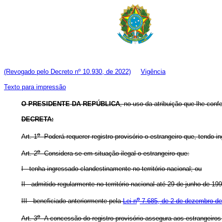
(Revogado pelo Decreto nº 10.930, de 2022)
Vigência
Texto para impressão
O
PRESIDENTE DA REPÚBLICA
, no uso da atribuição que lhe confe
DECRETA:
o
Art. 1
Poderá requerer registro provisório o estrangeiro que, tendo in
o
Art. 2
Considera-se em situação ilegal o estrangeiro que:
I - tenha ingressado clandestinamente no território nacional; ou
II - admitido regularmente no território nacional até 29 de junho de 
o
III - beneficiado anteriormente pela
Lei n
7.685, de 2 de dezembro d
o
Art. 3
A concessão do registro provisório assegura aos estrangeiros r