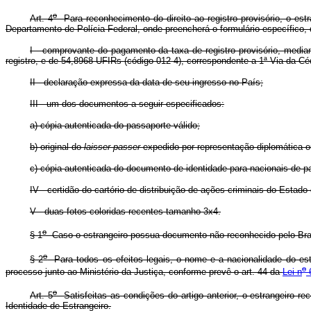
o
Art. 4
Para reconhecimento do direito ao registro provisório, o est
Departamento de Polícia Federal, onde preencherá o formulário específico,
I - comprovante do pagamento da taxa de registro provisório, me
registro, e de 54,8968 UFIRs (código 012-4), correspondente a 1ª Via da Cé
II - declaração expressa da data de seu ingresso no País;
III - um dos documentos a seguir especificados:
a) cópia autenticada do passaporte válido;
b) original do
laisser-passer
expedido por representação diplomática ou
c) cópia autenticada do documento de identidade para nacionais de 
IV - certidão do cartório de distribuição de ações criminais do Esta
V - duas fotos coloridas recentes tamanho 3x4.
o
§ 1
Caso o estrangeiro possua documento não reconhecido pelo Brasi
o
§ 2
Para todos os efeitos legais, o nome e a nacionalidade do est
o
processo junto ao Ministério da Justiça, conforme prevê o art. 44 da
Lei n
6
o
Art. 5
Satisfeitas as condições do artigo anterior, o estrangeiro re
Identidade de Estrangeiro.