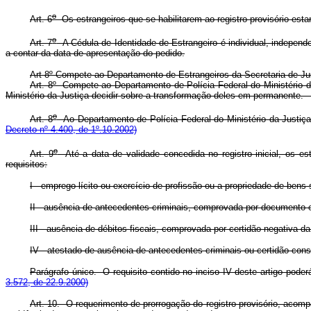
o
Art. 6
Os estrangeiros que se habilitarem ao registro provisório est
o
Art. 7
A Cédula de Identidade de Estrangeiro é individual, independe
a contar da data de apresentação do pedido.
Art 8º Compete ao Departamento de Estrangeiros da Secretaria de Jus
Art. 8º Compete ao Departamento de Polícia Federal do Ministério da
Ministério da Justiça decidir sobre a transformação deles em permanente.
o
Art. 8
Ao Departamento de Polícia Federal do Ministério da Justi
Decreto nº 4.400, de 1º.10.2002)
o
Art. 9
Até a data de validade concedida no registro inicial, os es
requisitos:
I - emprego lícito ou exercício de profissão ou a propriedade de bens 
II - ausência de antecedentes criminais, comprovada por documento ofi
III - ausência de débitos fiscais, comprovada por certidão negativa da 
IV - atestado de ausência de antecedentes criminais ou certidão cons
Parágrafo único. O requisito contido no inciso IV deste artigo poderá 
3.572, de 22.9.2000)
Art. 10. O requerimento de prorrogação do registro provisório, acom