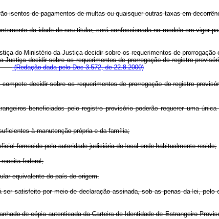
arão isentos de pagamentos de multas ou quaisquer outras taxas em decorrênc
ntemente da idade de seu titular, será confeccionada no modelo em vigor pa
tiça do Ministério da Justiça decidir sobre os requerimentos de prorrogação
 Justiça decidir sobre os requerimentos de prorrogação do registro provisó
(Redação dada pelo Dec 3.572, de 22.8.2000)
ça compete decidir sobre os requerimentos de prorrogação do registro pr
trangeiros beneficiados pelo registro provisório poderão requerer uma úni
suficientes à manutenção própria e da família;
cial fornecido pela autoridade judiciária do local onde habitualmente reside;
receita federal;
ular equivalente do país de origem.
ser satisfeito por meio de declaração assinada, sob as penas da lei, pelo est
panhado de cópia autenticada da Carteira de Identidade de Estrangeiro Provis