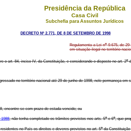
Presidência da República
Casa Civil
Subchefia para Assuntos Jurídicos
DECRETO Nº 2.771, DE 8 DE SETEMBRO DE 1998
o
Regulamenta a Lei n
9.675, de 29 
em situação ilegal no território nacio
o
re o art. 84, inciso IV, da Constituição, e considerando o disposto no art. 2
d
gressado no território nacional até 29 de junho de 1998, nele permaneça em si
1998, encontre-se com prazo de estada vencido; ou
o
o
e 1988
, não tenha completado os trâmites previstos nos arts. 5
e 6
, que pro
o
esidentes no País os direitos e deveres previstos no art. 5
da Constituição 