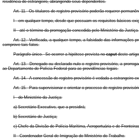
residência do estrangeiro, abrangendo seus dependentes.
Art. 11. Os titulares de registro provisório poderão requerer perman
I - em qualquer tempo, desde que possuam os requisitos básicos exi
II - até o término da prorrogação concedida pelo Ministério da Justiça.
Art. 12. Verificada, a qualquer tempo, a falsidade das informações pr
comprove tais fatos.
Parágrafo único. Se ocorrer a hipótese prevista no
caput
deste artigo
Art. 13. Denegado ou declarado nulo o registro provisório, a prorrog
ao Departamento de Polícia Federal para as providências legais.
Art. 14. A concessão de registro provisório é vedada a estrangeiro e
Art. 15. Para supervisionar e orientar o processo de registro provisó
I - do Ministério da Justiça:
a) Secretário-Executivo, que a presidirá;
b) Secretário de Justiça;
c) Chefe da Divisão de Polícia Marítima, Aeroportuária e de Fronteira
II - Coordenador-Geral de Imigração do Ministério do Trabalho.