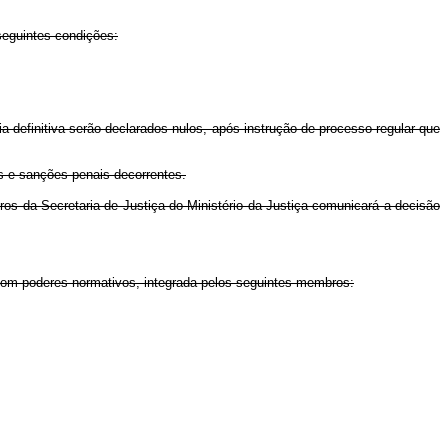
 seguintes condições:
ia definitiva serão declarados nulos, após instrução de processo regular que
is e sanções penais decorrentes.
iros da Secretaria de Justiça do Ministério da Justiça comunicará a decisão
o, com poderes normativos, integrada pelos seguintes membros: