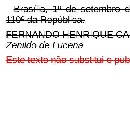
Brasília, 1º de setembro 
110º da República.
FERNANDO HENRIQUE C
Zenildo de Lucena
Este texto não substitui o p