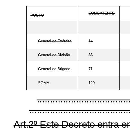
COMBATENTE
POSTO
General-de-Exército
14
General-de-Divisão
35
General-de-Brigada
71
SOMA
120
...................................
....................................
Art.2º Este Decreto entra e