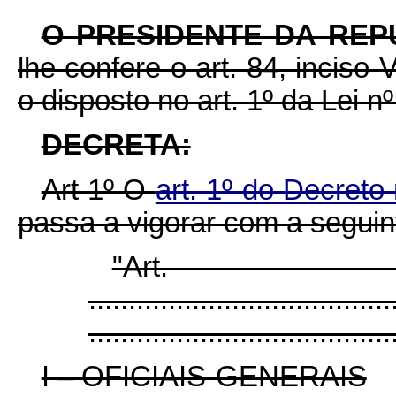
O PRESIDENTE DA REP
lhe confere o art. 84, inciso
o disposto no art. 1º da Lei n
DECRETA:
Art 1º O
art. 1º do Decreto
passa a vigorar com a seguin
"Ar
......................................
......................................
I – OFICIAIS-GENERAIS