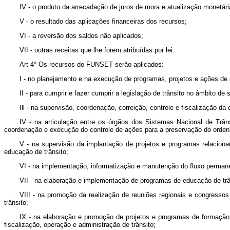
IV - o produto da arrecadação de juros de mora e atualização monetária
V - o resultado das aplicações financeiras dos recursos;
VI - a reversão dos saldos não aplicados;
VII - outras receitas que lhe forem atribuídas por lei.
Art 4º Os recursos do FUNSET serão aplicados:
I - no planejamento e na execução de programas, projetos e ações d
II - para cumprir e fazer cumprir a legislação de trânsito no âmbito de 
Ill - na supervisão, coordenação, correição, controle e fiscalização d
IV - na articulação entre os órgãos dos Sistemas Nacional de Trâ
coordenação e execução do controle de ações para a preservação do orden
V - na supervisão da implantação de projetos e programas relaciona
educação de trânsito;
VI - na implementação, informatização e manutenção do fluxo perman
VII - na elaboração e implementação de programas de educação de trân
VIII - na promoção da realização de reuniões regionais e congresso
trânsito;
IX - na elaboração e promoção de projetos e programas de formação,
fiscalização, operação e administração de trânsito;