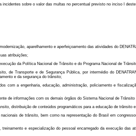
 incidentes sobre o valor das multas no percentual previsto no inciso I deste 
e modernização, aparelhamento e aperfeiçoamento das atividades do DENATRA
suas atribuições;
a execução da Política Nacional de Trânsito e do Programa Nacional de Trânsit
nsito, de Transporte e de Segurança Pública, por intermédio do DENATRAN
amento e da segurança do trânsito;
dos com a engenharia, educação, administração, policiamento e fiscalizaç
ente de informações com os demais órgãos do Sistema Nacional de Trânsito e
sito, distribuição de conteúdos programáticos para a educação de trânsito e
s nacionais de trânsito, bem como na representação do Brasil em congress
 treinamento e especialização do pessoal encarregado da execução das ati