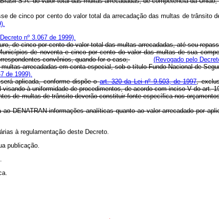
 Brasil S.A. do valor total das multas arrecadadas, de competência da União,
e de cinco por cento do valor total da arrecadação das multas de trânsito d
).
Decreto nº 3.067 de 1999).
ouro, de cinco por cento do valor total das multas arrecadadas, até seu re
os Municípios de noventa e cinco por cento do valor das multas de sua comp
correspondentes convênios, quando for o caso;
(Revogado pelo Decreto
 das multas arrecadadas em conta especial, sob o título Fundo Nacional de 
7 de 1999).
 será aplicada, conforme dispõe o
art. 320 da Lei nº 9.503, de 1997
, exclu
 visando à uniformidade de procedimentos, de acordo com inciso V do art. 19
entes de multas de trânsito deverão constituir fonte específica nos orçamento
ará ao DENATRAN informações analíticas quanto ao valor arrecadado por apli
ias à regulamentação deste Decreto.
sua publicação.
.
ca.