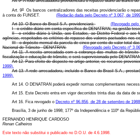
Art 9º A rede arrecadadora providenciará o repasse diário ao Banco do
o
Art. 9
Os bancos centralizadores das receitas providenciarão o repass
à conta do FUNSET.
(Redação dada pelo Decreto nº 3.067, de 1999
Art 10. O Banco do Brasil S.A. providenciará:
(Revogado pelo 
I - o crédito diário em conta específica do DENATRAN, na gestão tes
II - o crédito diário à União, aos Estados, ao Distrito Federal e a
agências, respeitados os critérios de repasse dos valores pactuados nos 
III - o depósito mensal da parcela de cinco por cento do valor total
Nacional de Trânsito - DENATRAN.
(Revogado pelo Decreto nº 3.06
Art 11. A receita arrecadada com a cobrança das multas de trânsito
fiscalização e educação de trânsito, e será supervisionada pelo DENATRAN
Art 12. Para efeito do disposto no artigo anterior, os recursos proveni
1999).
Art 13. A rede arrecadadora, incluído o Banco do Brasil S.A., prest
1999).
Art 14. O DENATRAN poderá expedir normas complementares necessár
Art 15. Este Decreto entra em vigor decorridos trinta dias da data de 
Art 16. Fica revogado o
Decreto nº 96.856, de 28 de setembro de 1988
Brasília, 3 de junho de 1998; 177º da Independência e 110º da Repúbli
FERNANDO HENRIQUE CARDOSO
Renan Calheiros
Este texto não substitui o publicado no D.O.U. de 4.6.1998.