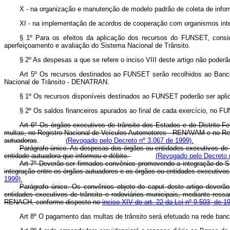
X - na organização e manutenção de modelo padrão de coleta de inform
XI - na implementação de acordos de cooperação com organismos inte
§ 1º Para os efeitos da aplicação dos recursos do FUNSET, consid
aperfeiçoamento e avaliação do Sistema Nacional de Trânsito.
§ 2º As despesas a que se refere o inciso VIII deste artigo não poderã
Art 5º Os recursos destinados ao FUNSET serão recolhidos ao Banco
Nacional de Trânsito - DENATRAN.
§ 1º Os recursos disponíveis destinados ao FUNSET poderão ser aplica
§ 2º Os saldos financeiros apurados ao final de cada exercício, no FU
Art 6º Os órgãos executivos de trânsito dos Estados e do Distrito 
multas, no Registro Nacional de Veículos Automotores - RENAVAM e no Regis
autuadoras
.
(Revogado pelo Decreto nº 3.067 de 1999).
Parágrafo único. As despesas dos órgãos ou entidades executivos de t
entidade autuadora que informou o débito.
(Revogado pelo Decreto 
Art 7º Deverão ser firmados convênios promovendo a integração do Si
integração entre os órgãos autuadores e os órgãos ou entidades executivos
1999).
Parágrafo único. Os convênios objeto do caput deste artigo deverão 
entidades executivos de trânsito e rodoviários municipais, mediante re
RENACH, conforme disposto no
inciso XIV do art. 22 da Lei nº 9.503, de 1
Art 8º O pagamento das multas de trânsito será efetuado na rede ban