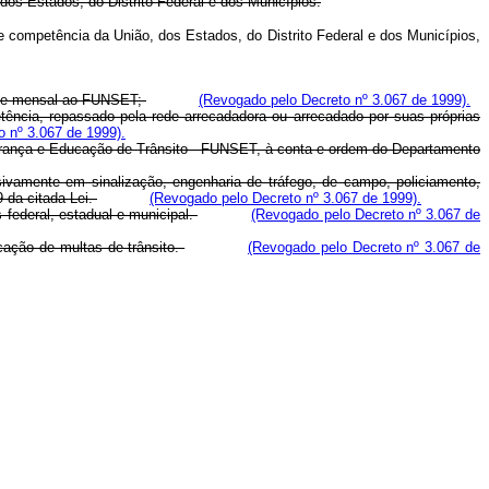
 dos Estados, do Distrito Federal e dos Municípios.
e competência da União, dos Estados, do Distrito Federal e dos Municípios,
passe mensal ao FUNSET;
(Revogado pelo Decreto nº 3.067 de 1999).
etência, repassado pela rede arrecadadora ou arrecadado por suas próprias
 nº 3.067 de 1999).
Segurança e Educação de Trânsito - FUNSET, à conta e ordem do Departamento
sivamente em sinalização, engenharia de tráfego, de campo, policiamento,
 da citada Lei.
(Revogado pelo Decreto nº 3.067 de 1999).
s federal, estadual e municipal.
(Revogado pelo Decreto nº 3.067 de
cação de multas de trânsito.
(Revogado pelo Decreto nº 3.067 de