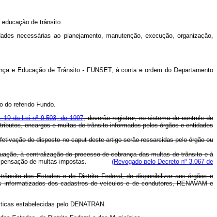
 educação de trânsito.
dades necessárias ao planejamento, manutenção, execução, organização,
rança e Educação de Trânsito - FUNSET, à conta e ordem do Departamento
o do referido Fundo.
t. 19 da Lei nº 9.503, de 1997
, deverão registrar, no sistema de controle de
ributos, encargos e multas de trânsito informados pelos órgãos e entidades
etivação do disposto no caput deste artigo serão ressarcidas pelo órgão ou
uação, à centralização do processo de cobrança das multas de trânsito e à
compensação de multas impostas.
(Revogado pelo Decreto nº 3.067 de
rânsito dos Estados e do Distrito Federal, de disponibilizar aos órgãos e
mas informatizados dos cadastros de veículos e de condutores, RENAVAM e
ísticas estabelecidas pelo DENATRAN.