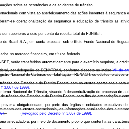
ações sobre as ocorrências e os acidentes de trânsito;
rnacionais com vista ao aperfeiçoamento das ações inerentes à segurança e
eram-se operacionalização da segurança e educação de trânsito as ativi
o ser superiores a dois por cento da receita total do FUNSET.
 do Brasil S.A., em conta especial, sob o título Fundo Nacional de Segu
dos no mercado financeiro, em títulos federais.
NSET, serão transferidos automaticamente para o exercício seguinte, a crédit
Federal, por delegação do DENATRAN, conforme disposto no inciso
VII do ar
tro Nacional de Carteiras de Habilitação - RENACH, os débitos relativos a t
rânsito dos Estados e do Distrito Federal com os custos operacionais para ef
nº 3.067 de 1999).
stema Nacional de Trânsito, visando à descentralização do processo de aut
 de trânsito dos Estados e do Distrito Federal para fins de arrecadação e 
prever a obrigatoriedade, por parte dos órgãos e entidades executivos de t
ssarcimento dos custos operacionais, as informações atualizadas dos siste
997
.
(Revogado pelo Decreto nº 3.067 de 1999).
cária arrecadadora, por meio de documento próprio que contenha as caracter