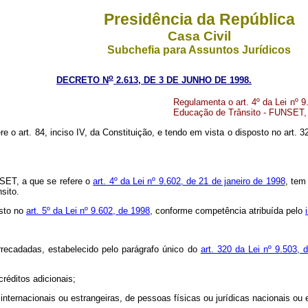
Presidência da República
Casa Civil
Subchefia para Assuntos Jurídicos
o
DECRETO N
2.613, DE 3 DE JUNHO DE 1998.
Regulamenta o art. 4º da Lei nº 9
Educação de Trânsito - FUNSET, 
re o art. 84, inciso IV, da Constituição, e tendo em vista o disposto no art. 
SET, a que se refere o
art. 4º da Lei nº 9.602, de 21 de janeiro de 1998
, tem
sito.
sto no
art. 5º da Lei nº 9.602, de 1998
, conforme competência atribuída pelo
arrecadadas, estabelecido pelo parágrafo único do
art. 320 da Lei nº 9.503, 
réditos adicionais;
internacionais ou estrangeiras, de pessoas físicas ou jurídicas nacionais ou 