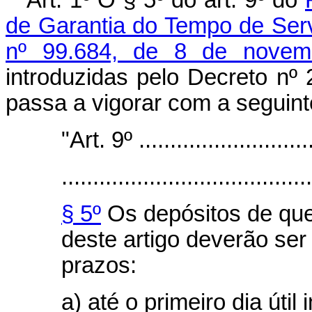
Art. 1º O § 5º do art. 9º do
de Garantia do Tempo de Ser
nº 99.684, de 8 de novem
introduzidas pelo Decreto nº
passa a vigorar com a seguint
"Art. 9º .............................
........................................
§ 5º
Os depósitos de que
deste artigo deverão ser
prazos:
a) até o primeiro dia útil