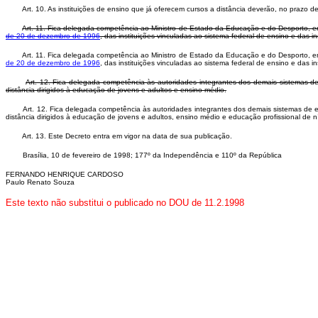
Art. 10. As instituições de ensino que já oferecem cursos a distância deverão, no prazo de
Art. 11. Fica delegada competência ao Ministro de Estado da Educação e do Desporto, em
de 20 de dezembro de 1996
, das instituições vinculadas ao sistema federal de ensino e das i
Art. 11. Fica delegada competência ao Ministro de Estado da Educação e do Desporto, em
de 20 de dezembro de 1996
, das instituições vinculadas ao sistema federal de ensino e das 
Art. 12. Fica delegada competência às autoridades integrantes dos demais sistemas d
distância dirigidos à educação de jovens e adultos e ensino médio.
Art. 12. Fica delegada competência às autoridades integrantes dos demais sistemas de e
distância dirigidos à educação de jovens e adultos, ensino médio e educação profissional de n
Art. 13. Este Decreto entra em vigor na data de sua publicação.
Brasília, 10 de fevereiro de 1998; 177º da Independência e 110º da República
FERNANDO HENRIQUE CARDOSO
Paulo Renato Souza
Este texto não substitui o publicado no DOU de 11.2.1998