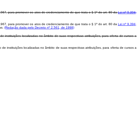
1967, para promover os atos de credenciamento de que trata o § 1º do art. 80 da
Lei nº 9.394,
1967, para promover os atos de credenciamento de que trata o § 1º do art. 80 da
Lei nº 9.394,
mas.
(Redação dada pelo Decreto nº 2.561, de 1998)
e instituições localizadas no âmbito de suas respectivas atribuições, para oferta de cursos a
de instituições localizadas no âmbito de suas respectivas atribuições, para oferta de cursos a