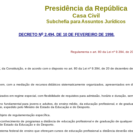
Presidência da República
Casa Civil
Subchefia para Assuntos Jurídicos
o
DECRETO N
2.494, DE 10 DE FEVEREIRO DE 1998.
Regulamenta o art. 80 da Lei nº 9.394, de 2
 IV, da Constituição, e de acordo com o disposto no art. 80 da Lei nº 9.394, de 20 de dezembro d
 com a mediação de recursos didáticos sistematicamente organizados, apresentados em dife
 em regime especial, com flexibilidade de requisitos para admissão, horário e duração, sem pre
fundamental para jovens e adultos, do ensino médio, da educação profissional, e de graduaçã
rio, expedido pelo Ministro de Estado da Educação e do Desporto.
jeto de regulamentação específica.
conhecimento de programas a distância de educação profissional e de graduação de qualquer 
o de Estado da Educação e do Desporto.
ema federal de ensino que ofereçam cursos de educação profissional a distância deverão obs