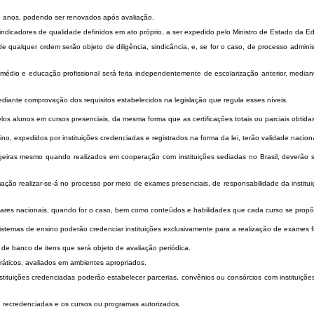
o anos, podendo ser renovados após avaliação.
ndicadores de qualidade definidos em ato próprio, a ser expedido pelo Ministro de Estado da 
alquer ordem serão objeto de diligência, sindicância, e, se for o caso, de processo administra
dio e educação profissional será feita independentemente de escolarização anterior, median
ante comprovação dos requisitos estabelecidos na legislação que regula esses níveis.
os alunos em cursos presenciais, da mesma forma que as certificações totais ou parciais obtida
, expedidos por instituições credenciadas e registrados na forma da lei, terão validade naciona
geiras mesmo quando realizados em cooperação com instituições sediadas no Brasil, deverão s
o realizar-se-á no processo por meio de exames presenciais, de responsabilidade da instituiçã
ares nacionais, quando for o caso, bem como conteúdos e habilidades que cada curso se propõ
stemas de ensino poderão credenciar instituições exclusivamente para a realização de exames f
 banco de itens que será objeto de avaliação periódica.
icos, avaliados em ambientes apropriados.
tuições credenciadas poderão estabelecer parcerias, convênios ou consórcios com instituições
 recredenciadas e os cursos ou programas autorizados.