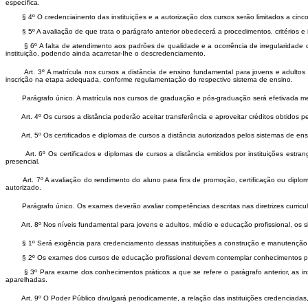
específica.
§ 4º O credenciainento das instituições e a autorização dos cursos serão limitados a cinc
§ 5º A avaliação de que trata o parágrafo anterior obedecerá a procedimentos, critérios e i
§ 6º A falta de atendimento aos padrões de qualidade e a ocorrência de irregularidade de qu
instituição, podendo ainda acarretar-Ihe o descredenciamento.
Art. 3º A matrícula nos cursos a distância de ensino fundamental para jovens e adultos mé
inscrição na etapa adequada, conforme regulamentação do respectivo sistema de ensino.
Parágrafo único. A matrícula nos cursos de graduação e pós-graduação será efetivada medi
Art. 4º Os cursos a distância poderão aceitar transferência e aproveitar créditos obtidos pel
Art. 5º Os certificados e diplomas de cursos a distância autorizados pelos sistemas de ensino
Art. 6º Os certificados e diplomas de cursos a distância emitidos por instituições estran
presencial.
Art. 7º A avaliação do rendimento do aluno para fins de promoção, certificação ou diplomaçã
autorizado.
Parágrafo único. Os exames deverão avaliar competências descritas nas diretrizes curricul
Art. 8º Nos níveis fundamental para jovens e adultos, médio e educação profissional, os si
§ 1º Será exigência para credenciamento dessas instituições a construção e manutenção de
§ 2º Os exames dos cursos de educação profissional devem contemplar conhecimentos prát
§ 3º Para exame dos conhecimentos práticos a que se refere o parágrafo anterior, as insti
aparelhadas.
Art. 9º O Poder Público divulgará periodicamente, a relação das instituições credenciadas,