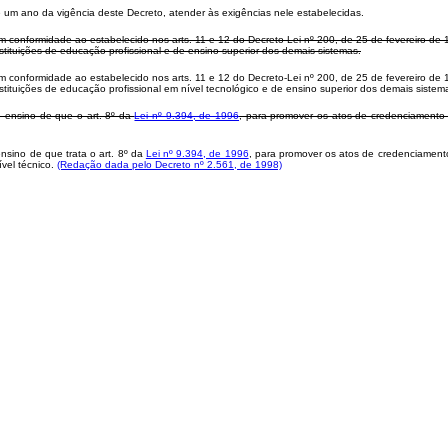
 um ano da vigência deste Decreto, atender às exigências nele estabelecidas.
 conformidade ao estabelecido nos arts. 11 e 12 do Decreto-Lei nº 200, de 25 de fevereiro de 
nstituições de educação profissional e de ensino superior dos demais sistemas.
 conformidade ao estabelecido nos arts. 11 e 12 do Decreto-Lei nº 200, de 25 de fevereiro de 
instituições de educação profissional em nível tecnológico e de ensino superior dos demais siste
e ensino de que o art. 8º da
Lei nº 9.394, de 1996
, para promover os atos de credenciamento d
nsino de que trata o art. 8º da
Lei nº 9.394, de 1996
, para promover os atos de credenciamento 
ível técnico.
(Redação dada pelo Decreto nº 2.561, de 1998)