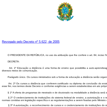
Revogado pelo Decreto nº 5.622, de 2005
O
PRESIDENTE DA REPÚBLICA
, no uso da atribuição que lhe confere o art. 84, inciso
DECRETA:
Art. 1º Educação a distância é uma forma de ensino que possibilita a auto-aprendizagem,
diversos meios de comunicação.
Parágrafo único. Os cursos ministrados sob a forma de educação a distância serão organizados
Art. 2º Os cursos a distância que conferem certificado ou diploma de conclusão do ensino 
esse fim, nos termos deste Decreto e conforme exigências a serem estabelecidas em ato próp
§ 1º A oferta de programas de mestrado e de doutorado na modalidade a distância será ob
§ 2º O credenciamento de instituições do sistema federal de ensino, a autorização e o re
normas contidas em legislação específica e as regulamentações a serem fixadas pelo Ministr
§ 3º A autorização, o reconhecimento de cursos e o credenciamento de instituições do sist