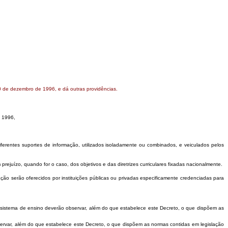
0 de dezembro de 1996, e dá outras providências.
e 1996,
rentes suportes de informação, utilizados isoladamente ou combinados, e veiculados pelos
juízo, quando for o caso, dos objetivos e das diretrizes curriculares fixadas nacionalmente.
o serão oferecidos por instituições públicas ou privadas especificamente credenciadas para
sistema de ensino deverão observar, além do que estabelece este Decreto, o que dispõem as
ervar, além do que estabelece este Decreto, o que dispõem as normas contidas em legislação