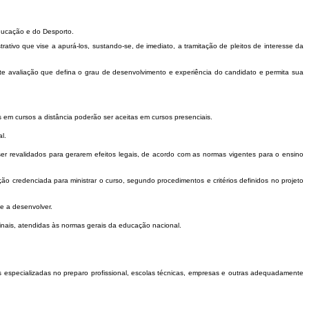
Educação e do Desporto.
tivo que vise a apurá-los, sustando-se, de imediato, a tramitação de pleitos de interesse da
te avaliação que defina o grau de desenvolvimento e experiência do candidato e permita sua
s em cursos a distância poderão ser aceitas em cursos presenciais.
l.
er revalidados para gerarem efeitos legais, de acordo com as normas vigentes para o ensino
o credenciada para ministrar o curso, segundo procedimentos e critérios definidos no projeto
e a desenvolver.
inais, atendidas às normas gerais da educação nacional.
 especializadas no preparo profissional, escolas técnicas, empresas e outras adequadamente