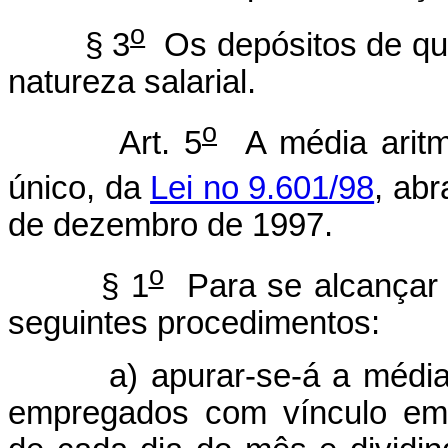
o
§ 3
Os depósitos de qu
natureza salarial.
o
Art. 5
A média aritmé
único, da
Lei no 9.601/98
, ab
de dezembro de 1997.
o
§ 1
Para se alcançar a
seguintes procedimentos:
a) apurar-se-á a média m
empregados com vínculo emp