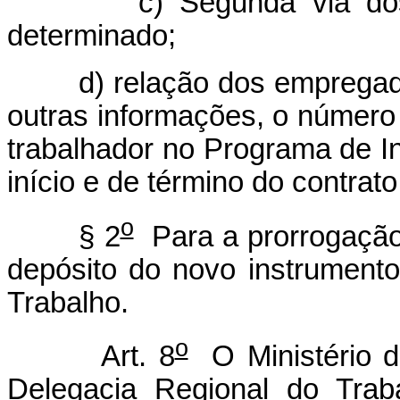
c) Segunda via dos con
determinado;
d) relação dos empregados 
outras informações, o número
trabalhador no Programa de In
início e de término do contrat
o
§ 2
Para a prorrogação 
depósito do novo instrumento
Trabalho.
o
Art. 8
O Ministério d
Delegacia Regional do Trab