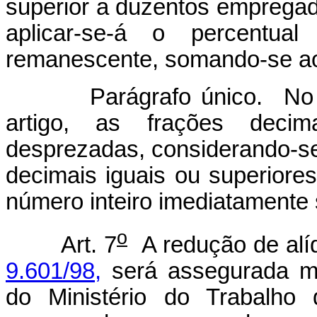
superior a duzentos empregad
aplicar-se-á o percentu
remanescente, somando-se ao
Parágrafo único. No resu
artigo, as frações deci
desprezadas, considerando-se 
decimais iguais ou superiore
número inteiro imediatamente 
o
Art. 7
A redução de alíq
9.601/98,
será assegurada me
do Ministério do Trabalho 