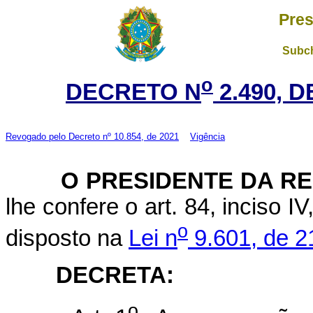
Pres
Subch
o
DECRETO N
2.490, D
Revogado pelo
Decreto nº 10.854, de 2021
Vigência
O
PRESIDENTE DA R
lhe confere o art. 84, inciso I
o
disposto na
Lei n
9.601, de 21
DECRETA:
o