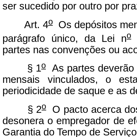
ser sucedido por outro por pr
o
Art. 4
Os depósitos mensa
o
parágrafo único, da Lei n
9
partes nas convenções ou aco
o
§ 1
As partes deverão p
mensais vinculados, o esta
periodicidade de saque e as d
o
§ 2
O pacto acerca dos
desonera o empregador de ef
Garantia do Tempo de Serviç