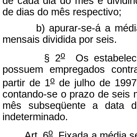
de cada dia do mês e dividi
de dias do mês respectivo;
b) apurar-se-á a média s
mensais dividida por seis.
o
§ 2
Os estabeleci
possuem empregados contra
o
partir de 1
de julho de 1997 
contando-se o prazo de seis 
mês subseqüente a data da
indeterminado.
o
Art. 6
Fixada a média se