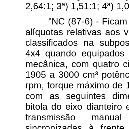
2,64:1; 3ª) 1,51:1; 4ª) 1,
"NC (87-6) - Ficam re
alíquotas relativas aos 
classificados na subpo
4x4 quando equipados 
mecânica, com quatro cil
1905 a 3000 cm³ potênc
rpm, torque máximo de 
com as seguintes dim
bitola do eixo dianteir
transmissão manua
sincronizadas à fren