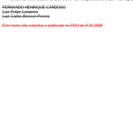
FERNANDO HENRIQUE CARDOSO
Luiz Felipe Lampreia
Luiz Carlos Bresser Pereira
Este
texto não substitui o publicado no DOU de 9.10.2008