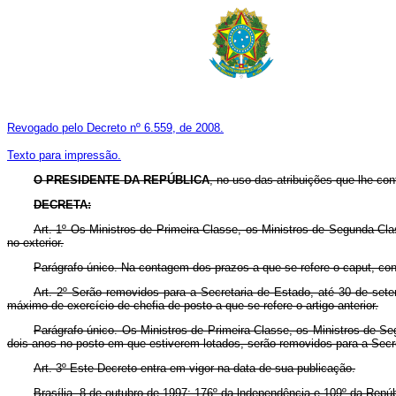
Revogado pelo Decreto nº 6.559, de 2008.
Texto para impressão.
O PRESIDENTE DA REPÚBLICA
, no uso das atribuições que lhe conf
DECRETA:
Art. 1º Os Ministros de Primeira Classe, os Ministros de Segunda Cl
no exterior.
Parágrafo único. Na contagem dos prazos a que se refere o caput, co
Art. 2º Serão removidos para a Secretaria de Estado, até 30 de set
máximo de exercício de chefia de posto a que se refere o artigo anterior.
Parágrafo único. Os Ministros de Primeira Classe, os Ministros de S
dois anos no posto em que estiverem lotados, serão removidos para a Sec
Art. 3º Este Decreto entra em vigor na data de sua publicação.
Brasília, 8 de outubro de 1997; 176º da lndependência e 109º da Repúb