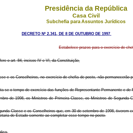
Presidência da República
Casa Civil
Subchefia para Assuntos Jurídicos
DECRETO Nº 2.341, DE 8 DE OUTUBRO DE 1997
.
Estabelece prazos para o exercício de chef
ere o art. 84, incisos IV e VI, da Constituição,
asse e os Conselheiros, no exercício de chefia de posto, não permanecerão 
nta-se o tempo de exercício das funções de Representante Permanente e de R
embro de 1998, os Ministros de Primeira Classe, os Ministros de Segunda 
egunda Classe e os Conselheiros que, em 30 de setembro de 1998, tiverem com
retaria de Estado somente ao completar esse tempo no posto.
lica.