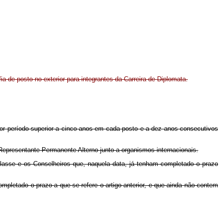
ia de posto no exterior para integrantes da Carreira de Diplomata.
por período superior a cinco anos em cada posto e a dez anos consecutivos
epresentante Permanente Alterno junto a organismos internacionais.
Classe e os Conselheiros que, naquela data, já tenham completado o prazo
pletado o prazo a que se refere o artigo anterior, e que ainda não contem