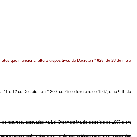
 atos que menciona, altera dispositivos do Decreto nº 825, de 28 de maio
 11 e 12 do Decreto-Lei nº 200, de 25 de fevereiro de 1967, e no § 8º do
tes de recursos, aprovadas na Lei Orçamentária do exercício de 1997 e em
as instruções pertinentes e com a devida justificativa, a modificação das