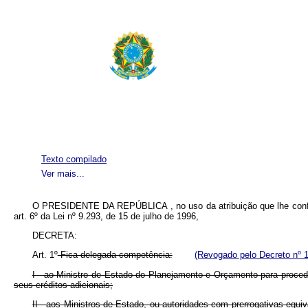
Texto compilado
Ver mais...
O PRESIDENTE DA REPÚBLICA , no uso da atribuição que lhe confere o
art. 6º da Lei nº 9.293, de 15 de julho de 1996,
DECRETA:
Art. 1º
Fica delegada competência:
(Revogado pelo Decreto nº 
I - ao Ministro de Estado do Planejamento e Orçamento para procede
seus créditos adicionais;
II - aos Ministros de Estado, ou autoridades com prerrogativas equiv