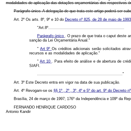
modalidades de aplicação das dotações orçamentárias dos respectivos ór
Parágrafo único. A delegação de que trata este artigo poderá ser sub
Art. 2º Os arts. 8º, 9º e 10 do
Decreto nº 825, de 28 de maio de 199
"Art.8º.................................................................
Parágrafo único
. O prazo de que trata o caput deste 
sanção da Lei Orçamentária Anual."
"
Art 9º
Os créditos adicionais serão solicitados at
recursos e as modalidades de aplicação."
"
Art 10
. Para efeito de análise e de abertura de cr
SIAFI.
........................................................................."
Art. 3º Este Decreto entra em vigor na data de sua publicação.
Art. 4º Revogam-se os
§§ 1º , 2º , 3º, 4º e 5º do art. 9º do Decreto
Brasília, 24 de março de 1997; 176º da Independência e 109º da Rep
FERNANDO HENRIQUE CARDOSO
Antonio Kandir