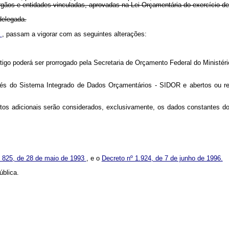
gãos e entidades vinculadas, aprovadas na Lei Orçamentária do exercício de
delegada.
3
, passam a vigorar com as seguintes alterações:
artigo poderá ser prorrogado pela Secretaria de Orçamento Federal do Minist
ravés do Sistema Integrado de Dados Orçamentários - SIDOR e abertos ou r
éditos adicionais serão considerados, exclusivamente, os dados constantes
 nº 825, de 28 de maio de 1993
, e o
Decreto nº 1.924, de 7 de junho de 1996.
ública.