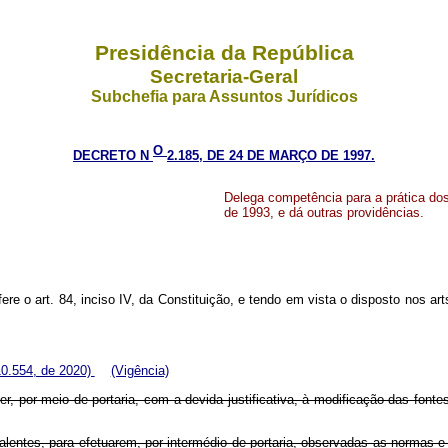
Presidência da República
Secretaria-Geral
Subchefia para Assuntos Jurídicos
O
DECRETO N
2.185, DE 24 DE MARÇO DE 1997.
Delega competência para a prática dos
de 1993, e dá outras providências.
 art. 84, inciso IV, da Constituição, e tendo em vista o disposto nos arts.
10.554, de 2020)
(Vigência)
r, por meio de portaria, com a devida justificativa, à modificação das fon
alentes, para efetuarem, por intermédio de portaria, observadas as normas e 