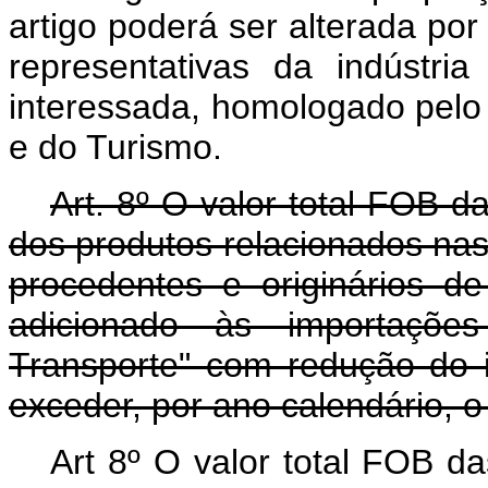
artigo poderá ser alterada por
representativas da indústr
interessada, homologado pelo 
e do Turismo.
Art. 8º O valor total FOB 
dos produtos relacionados nas a
procedentes e originários
adicionado às importaçõe
Transporte" com redução do 
exceder, por ano calendário, o
Art 8º O valor total FOB d