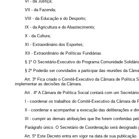
VI - da Justiça;
VII - da Fazenda;
VIII - da Educação e do Desporto;
IX - da Agricultura e do Abastecimento;
X - da Cultura;
XI - Extraordinário dos Esportes;
XII - Extraordinário de Políticas Fundiárias.
§ 1º O Secretário-Executivo do Programa Comunidade Solidária p
§ 2º Poderão ser convidados a participar das reuniões da Câmara
Art. 3º Fica criado o Comitê-Executivo da Câmara de Política Socia
implementar as decisões da Câmara.
Art . 4º A Câmara de Política Social contará com um Secretário d
I - coordenar os trabalhos do Comitê-Executivo da Câmara de Pol
II - coordenar e acompanhar a execução das deliberações e diret
III - cumprir as demais atribuições que lhe forem conferidas pe
Parágrafo único. O Secretário de Coordenação será designado pe
Art. 5º Este Decreto entra em vigor na data de sua publicação.