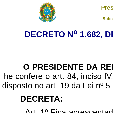
Pres
Subch
o
DECRETO N
1.682, 
O PRESIDENTE DA RE
lhe confere o art. 84, inciso I
disposto no art. 19 da Lei nº 
DECRETA:
Art. 1º Fica acrescenta