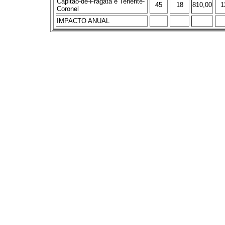
Capitão-de-Fragata e Tenente-
45
18
810,00
1
Coronel
IMPACTO ANUAL