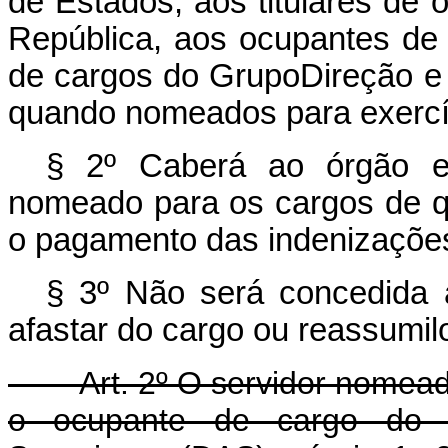
de Estados, aos titulares de 
República, aos ocupantes de
de cargos do Grupo­Direção 
quando nomeados para exercí
§ 2º Caberá ao órgão em
nomeado para os cargos de que
o pagamento das indenizações 
§ 3º Não será concedida 
afastar do cargo ou reassumi­l
Art. 2º O servidor nomeado n
o ocupante de cargo do G