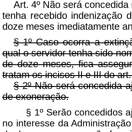
Art. 4º Não será concedida
tenha recebido indenização 
doze meses imediatamente ant
§ 1º Caso ocorra a extinç
qual o servidor tenha sido n
de doze meses, fica assegur
tratam os incisos II e III do art.
§ 2º Não será concedida a
de exoneração.
§ 1º Serão concedidos a
no interesse da Administração