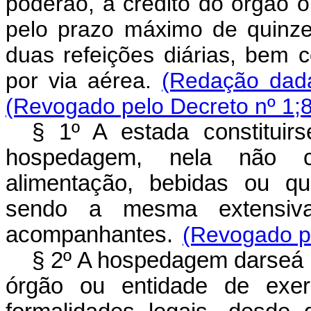
poderão, a crédito do órgão 
pelo prazo máximo de quinze 
duas refeições diárias, bem 
por via aérea.
(Redação dada
(Revogado pelo Decreto nº 1;
§ 1º A estada constituir­s
hospedagem, nela não 
alimentação, bebidas ou qu
sendo a mesma extensiva 
acompanhantes.
(Revogado pe
§ 2º A hospedagem dar­se­á
órgão ou entidade de exerc