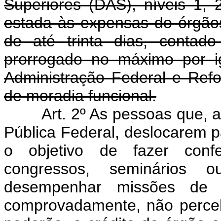
Superiores (DAS), níveis 1, 
estada às expensas do órgãos
de até trinta dias, contad
prorrogado no máximo por ig
Administração Federal e Ref
de moradia funcional.
Art. 2º As pessoas que, 
Pública Federal, deslocarem 
o objetivo de fazer confer
congressos, seminários 
desempenhar missões de na
comprovadamente, não perceb