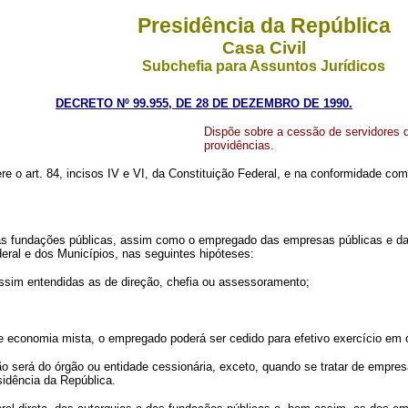
Presidência da República
Casa Civil
Subchefia para Assuntos Jurídicos
DECRETO Nº 99.955, DE 28 DE DEZEMBRO DE 1990.
Dispõe sobre a cessão de servidores d
providências.
ere o art. 84, incisos IV e VI, da Constituição Federal, e na conformidade co
as fundações públicas, assim como o empregado das empresas públicas e das
eral e dos Municípios, nas seguintes hipóteses:
sim entendidas as de direção, chefia ou assessoramento;
onomia mista, o empregado poderá ser cedido para efetivo exercício em ór
o será do órgão ou entidade cessionária, exceto, quando se tratar de empres
sidência da República.