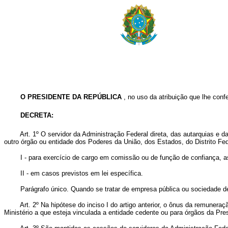
O PRESIDENTE DA REPÚBLICA
, no uso da atribuição que lhe conf
DECRETA:
Art. 1º O servidor da Administração Federal direta, das autarquias e d
outro órgão ou entidade dos Poderes da União, dos Estados, do Distrito Fed
I - para exercício de cargo em comissão ou de função de confiança, as
II - em casos previstos em lei específica.
Parágrafo único. Quando se tratar de empresa pública ou sociedade de ec
Art. 2º Na hipótese do inciso I do artigo anterior, o ônus da remuneraçã
Ministério a que esteja vinculada a entidade cedente ou para órgãos da Pre