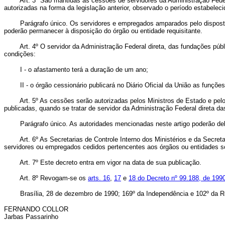
Art. 3º São mantidas as cessões de servidores da Administração Federal
autorizadas na forma da legislação anterior, observado o período estabeleci
Parágrafo único. Os servidores e empregados amparados pelo disposto no 
poderão permanecer à disposição do órgão ou entidade requisitante.
Art. 4º O servidor da Administração Federal direta, das fundações públic
condições:
I - o afastamento terá a duração de um ano;
II - o órgão cessionário publicará no Diário Oficial da União as funçõe
Art. 5º As cessões serão autorizadas pelos Ministros de Estado e pelos t
publicadas, quando se tratar de servidor da Administração Federal direta da
Parágrafo único. As autoridades mencionadas neste artigo poderão dele
Art. 6º As Secretarias de Controle Interno dos Ministérios e da Secretar
servidores ou empregados cedidos pertencentes aos órgãos ou entidades so
Art. 7º Este decreto entra em vigor na data de sua publicação.
Art. 8º Revogam-se os
arts. 16
,
17
e
18 do Decreto nº 99.188, de 199
Brasília, 28 de dezembro de 1990; 169º da Independência e 102º da Re
FERNANDO COLLOR
Jarbas Passarinho