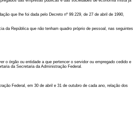
mpregados das empresas públicas e das sociedades de economia mista já
o que lhe foi dada pelo Decreto nº 99.229, de 27 de abril de 1990,
cia da República que não tenham quadro próprio de pessoal, nas seguintes
er o órgão ou entidade a que pertencer o servidor ou empregado cedido e
rtaria da Secretaria da Administração Federal.
ação Federal, em 30 de abril e 31 de outubro de cada ano, relação dos