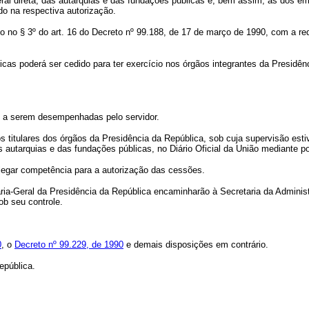
 direta, das autarquias e das fundações públicas e, bem assim, as dos e
do na respectiva autorização.
§ 3º do art. 16 do Decreto nº 99.188, de 17 de março de 1990, com a redaçã
as poderá ser cedido para ter exercício nos órgãos integrantes da Presidên
s a serem desempenhadas pelo servidor.
itulares dos órgãos da Presidência da República, sob cuja supervisão estiv
s autarquias e das fundações públicas, no Diário Oficial da União mediante po
gar competência para a autorização das cessões.
ia-Geral da Presidência da República encaminharão à Secretaria da Administr
b seu controle.
0
, o
Decreto nº 99.229, de 1990
e demais disposições em contrário.
pública.