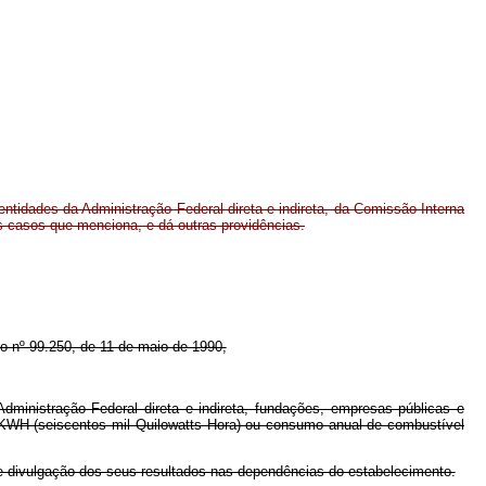
entidades da Administração Federal direta e indireta, da Comissão Interna
s casos que menciona, e dá outras providências.
eto nº 99.250, de 11 de maio de 1990,
ministração Federal direta e indireta, fundações, empresas públicas e
0 KWH (seiscentos mil Quilowatts Hora) ou consumo anual de combustível
 divulgação dos seus resultados nas dependências do estabelecimento.