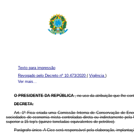
Texto para impressão
Revogado pelo Decreto nº 10.473/2020
(
Vigência
)
Ver mais...
O PRESIDENTE DA REPÚBLICA
, no uso da atribuição que lhe con
DECRETA:
Art. 1º Fica criada uma Comissão Interna de Conservação de Energ
sociedades de economia mista controladas direta ou indiretamente pela
superior a 15 tep's (quinze toneladas equivalentes de petróleo).
Parágrafo único. A Cice será responsável pela elaboração, implan