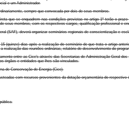
ial e um Administrador.
raordinariamente, sempre que convocada por dois de seus membros.
ireta que se enquadrem nas condições previstas no artigo 1º terão o prazo d
 de seus membros, com os respectivos cargos, qualificação profissional e en
al (SAF), deverá organizar seminários regionais de conscientização e esclar
5 (quinze) dias após a realização do seminário de que trata o artigo ante
pós a realização das reuniões ordinárias, relatório de desenvolvimento do pro
onamento entre as Cice's através das Secretarias de Administração Geral do
dos órgãos e entidades que lhes são vinculados.
rna de Conservação de Energia (Cice).
usteadas com recursos provenientes da dotação orçamentária do respectivo ó
pública.