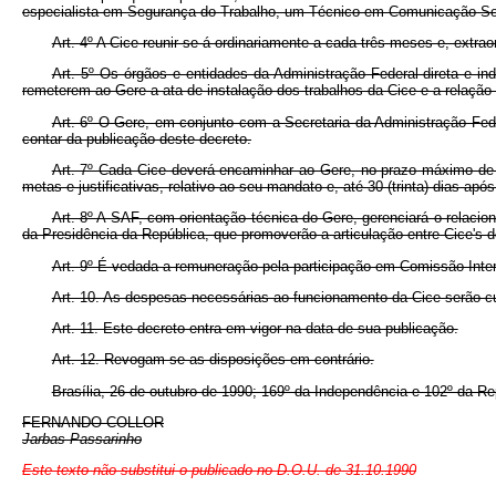
especialista em Segurança do Trabalho, um Técnico em Comunicação Soc
Art. 4º A Cice reunir-se-á ordinariamente a cada três meses e, ext
Art. 5º Os órgãos e entidades da Administração Federal direta e ind
remeterem ao Gere a ata de instalação dos trabalhos da Cice e a relação
Art. 6º O Gere, em conjunto com a Secretaria da Administração Feder
contar da publicação deste decreto.
Art. 7º Cada Cice deverá encaminhar ao Gere, no prazo máximo de 1
metas e justificativas, relativo ao seu mandato e, até 30 (trinta) dias a
Art. 8º A SAF, com orientação técnica do Gere, gerenciará o relaci
da Presidência da República, que promoverão a articulação entre Cice's 
Art. 9º É vedada a remuneração pela participação em Comissão Inte
Art. 10. As despesas necessárias ao funcionamento da Cice serão c
Art. 11. Este decreto entra em vigor na data de sua publicação.
Art. 12. Revogam-se as disposições em contrário.
Brasília, 26 de outubro de 1990; 169º da Independência e 102º da Re
FERNANDO COLLOR
Jarbas Passarinho
Este texto não substitui o publicado no D.O.U. de 31.10.1990