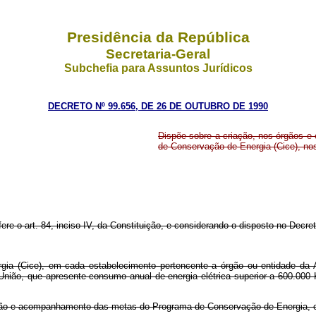
Presidência da República
Secretaria-Geral
Subchefia para Assuntos Jurídicos
DECRETO Nº 99.656, DE 26 DE OUTUBRO DE 1990
Dispõe sobre a criação, nos órgãos e 
de Conservação de Energia (Cice), no
fere o art. 84, inciso IV, da Constituição, e considerando o disposto no Decr
ia (Cice), em cada estabelecimento pertencente a órgão ou entidade da Ad
 União, que apresente consumo anual de energia elétrica superior a 600.00
tação e acompanhamento das metas do Programa de Conservação de Energia, e