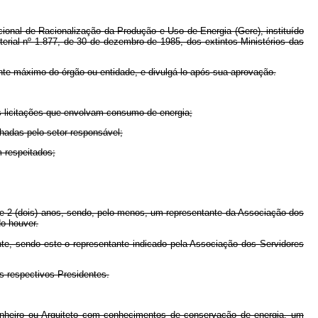
cional de Racionalização da Produção e Uso de Energia (Gere), instituído
terial nº 1.877, de 30 de dezembro de 1985, dos extintos Ministérios das
nte máximo do órgão ou entidade, e divulgá-lo após sua aprovação.
s licitações que envolvam consumo de energia;
adas pelo setor responsável;
 respeitados;
de 2 (dois) anos, sendo, pelo menos, um representante da Associação dos
do houver.
nte, sendo este o representante indicado pela Associação dos Servidores
 respectivos Presidentes.
enheiro ou Arquiteto com conhecimentos de conservação de energia, um