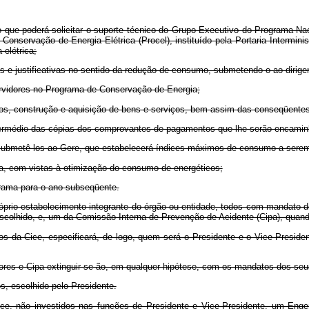
o que poderá solicitar o suporte técnico do Grupo Executivo do Programa Na
onservação de Energia Elétrica (Procel), instituído pela Portaria Interminis
 elétrica;
 e justificativas no sentido da redução de consumo, submetendo-o ao dirige
ervidores no Programa de Conservação de Energia;
jetos, construção e aquisição de bens e serviços, bem assim das conseqüente
termédio das cópias dos comprovantes de pagamentos que lhe serão encaminh
e submetê-los ao Gere, que estabelecerá índices máximos de consumo a serem
va, com vistas à otimização do consumo de energéticos;
grama para o ano subseqüente.
róprio estabelecimento integrante do órgão ou entidade, todos com mandato 
 escolhido, e, um da Comissão Interna de Prevenção de Acidente (Cipa), quan
os da Cice, especificará, de logo, quem será o Presidente e o Vice-Preside
es e Cipa extinguir-se-ão, em qualquer hipótese, com os mandatos dos seus
, escolhido pelo Presidente.
ce, não investidos nas funções de Presidente e Vice-Presidente, um Eng