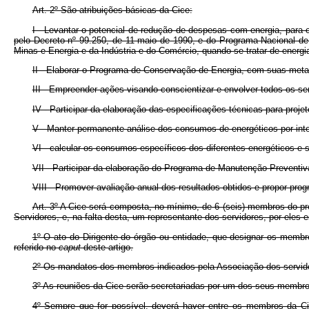
Art. 2º São atribuições básicas da Cice:
I - Levantar o potencial de redução de despesas com energia, para 
pelo Decreto nº 99.250, de 11 maio de 1990, e do Programa Nacional de C
Minas e Energia e da Indústria e do Comércio, quando se tratar de energia
II - Elaborar o Programa de Conservação de Energia, com suas metas
III - Empreender ações visando conscientizar e envolver todos os s
IV - Participar da elaboração das especificações técnicas para pro
V - Manter permanente análise dos consumos de energéticos por in
VI - calcular os consumos específicos dos diferentes energéticos 
VII - Participar da elaboração do Programa de Manutenção Preventi
VIII - Promover avaliação anual dos resultados obtidos e propor pro
Art. 3º A Cice será composta, no mínimo, de 6 (seis) membros do p
Servidores, e, na falta desta, um representante dos servidores, por eles
1º O ato do Dirigente do órgão ou entidade, que designar os membr
referido no
caput
deste artigo.
2º Os mandatos dos membros indicados pela Associação dos servidor
3º As reuniões da Cice serão secretariadas por um dos seus membros
4º Sempre que for possível, deverá haver entre os membros da Ci