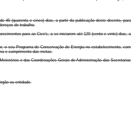
e 45 (quarenta e cinco) dias, a partir da publicação deste decreto, para
dereços de trabalho.
ecimentos para as Cice's, a se iniciarem até 120 (cento e vinte) dias, a
rior, o seu Programa de Conservação de Energia no estabelecimento, com
grama e cumprimento das metas.
s Ministérios e das Coordenações Gerais de Administração das Secretarias
rgão ou entidade.