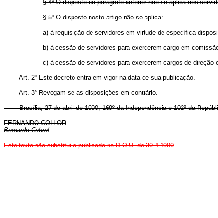
§ 4º O disposto no parágrafo anterior não se aplica aos servid
§ 5º O disposto neste artigo não se aplica:
a) à requisição de servidores em virtude de específica dispos
b) à cessão de servidores para exercerem cargo em comissão
c) à cessão de servidores para exercerem cargos de direção e
Art. 2º Este decreto entra em vigor na data de sua publicação.
Art. 3º Revogam-se as disposições em contrário.
Brasília, 27 de abril de 1990; 169º da Independência e 102º da Repúbli
FERNANDO COLLOR
Bernardo Cabral
Este texto não substitui o publicado no D.O.U. de 30.4.1990