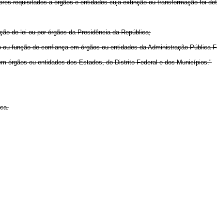
ores requisitados a órgãos e entidades cuja extinção ou transformação foi det
ição de lei ou por órgãos da Presidência da República;
 ou função de confiança em órgãos ou entidades da Administração Pública F
m órgãos ou entidades dos Estados, do Distrito Federal e dos Municípios."
ca.