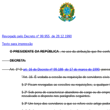
Revogado pelo Decreto nº 99.955, de 28.12.1990
Texto para impressão
O PRESIDENTE DA REPÚBLICA
, no uso da atribuição que lhe confe
DECRETA:
Art. 1º O
art. 16 do Decreto nº 99.188, de 17 de março de 1990
, passa
"Art. 16. É vedada a cessão ou requisição de servidores civis
§ 1º Ficam revogadas as cessões ou requisições, a qualquer tít
§ 2º Sob pena de caracterizar abandono do cargo ou do empre
ressalvado o disposto nos parágrafos seguintes.
§ 3º Um terço dos servidores a que se refere este artigo pod