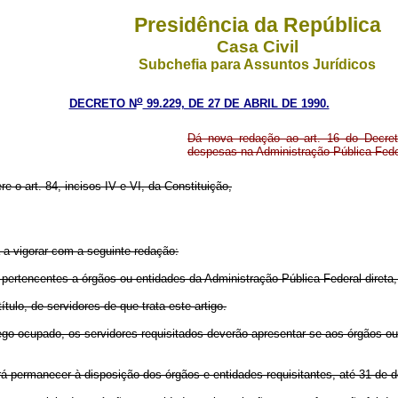
Presidência da República
Casa Civil
Subchefia para Assuntos Jurídicos
o
DECRETO N
99.229, DE 27 DE ABRIL DE 1990.
Dá nova redação ao art. 16 do Decre
despesas na Administração Pública Fede
re o art. 84, incisos IV e VI, da Constituição,
 a vigorar com a seguinte redação:
 pertencentes a órgãos ou entidades da Administração Pública Federal direta, 
ulo, de servidores de que trata este artigo.
go ocupado, os servidores requisitados deverão apresentar-se aos órgãos ou 
erá permanecer à disposição dos órgãos e entidades requisitantes, até 31 de