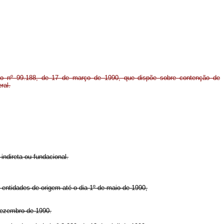
to nº 99.188, de 17 de março de 1990, que dispõe sobre contenção de
ral.
indireta ou fundacional.
entidades de origem até o dia 1º de maio de 1990,
 dezembro de 1990.