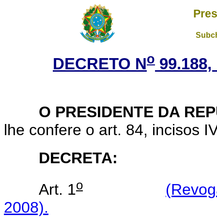
Pres
Subch
o
DECRETO N
99.188,
O PRESIDENTE DA REP
lhe confere o art. 84, incisos I
DECRETA:
o
Art. 1
(Revog
2008).