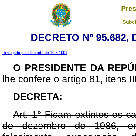
Pres
Subch
DECRETO Nº 95.682, 
Revogado pelo Decreto de 10.5.1991
O PRESIDENTE DA REPÚ
lhe confere o artigo 81, itens II
DECRETA
:
Art.
1° Ficam extintos os c
de dezembro de 1986, em 