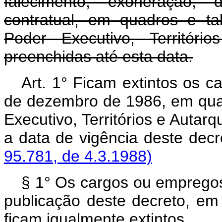
falecimento, exoneração, 
contratual, em quadros e t
Poder Executivo, Territóri
preenchidas até esta data.
Art.
1° Ficam extintos os c
de dezembro de 1986, em qua
Executivo, Territórios e Autar
a data de vigência deste dec
95.781, de 4.3.1988)
§ 1° Os cargos ou empregos
publicação deste decreto, em
ficam igualmente extintos.