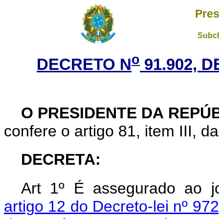
Pres
Subch
o
DECRETO N
91.902, 
O PRESIDENTE DA REPÚ
confere o artigo 81, item III, d
DECRETA:
Art
1º É assegurado ao jo
artigo 12 do Decreto-lei nº 97