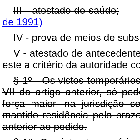
III - atestado de saúde;
de 1991)
IV - prova de meios de subsi
V - atestado de antecedent
este a critério da autoridade c
§ 1º - Os vistos temporários,
VII do artigo anterior, só po
força maior, na jurisdição 
mantido residência pelo pra
anterior ao pedido.