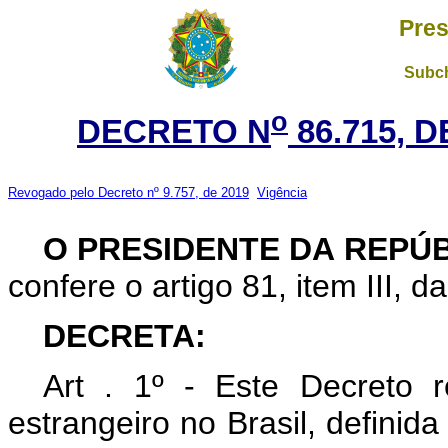
Pres
Subch
o
DECRETO N
86.715, 
Revogado pelo Decreto nº 9.757, de 2019
Vigência
O PRESIDENTE DA REPÚ
confere o artigo 81, item III, d
DECRETA:
Art . 1º - Este Decreto r
estrangeiro no Brasil, definid