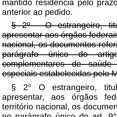
mantido residência pelo pra
anterior ao pedido.
§ 2º - O estrangeiro, ti
apresentar aos órgãos federais
nacional, os documentos referid
parágrafo único do ar
complementares de saúde 
especiais estabelecidas pelo M
§
2° O estrangeiro, tit
apresentar, aos órgãos fed
território nacional, os documen
no parágrafo único 