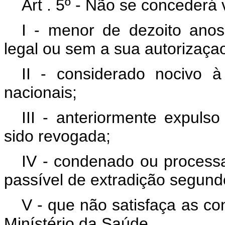
Art . 5º - Não se concederá 
I - menor de dezoito ano
legal ou sem a sua autorizaça
II - considerado nocivo 
nacionais;
III - anteriormente expulso
sido revogada;
IV - condenado ou processa
passível de extradição segundo 
V - que não satisfaça as co
Minístério da Saúde.