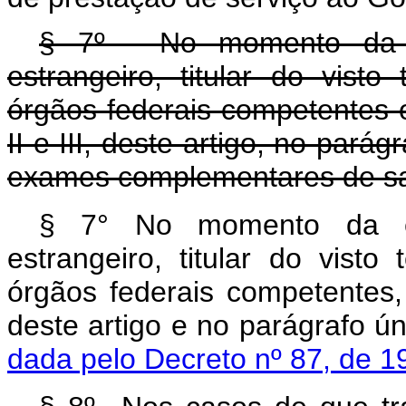
§ 7º - No momento da en
estrangeiro, titular do vist
órgãos federais competentes o
II e III, deste artigo, no pará
exames complementares de s
§
7° No momento da entr
estrangeiro, titular do visto
órgãos federais competentes,
deste artigo e no parágr
dada pelo Decreto nº 87, de 1