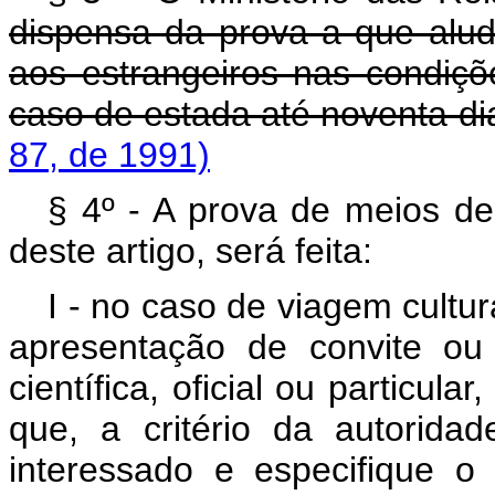
dispensa da prova a que alude
aos estrangeiros nas condiçõe
caso de estada até noven
87, de 1991)
§ 4º - A prova de meios de
deste artigo, será feita:
I - no caso de viagem cultu
apresentação de convite ou 
científica, oficial ou particul
que, a critério da autoridad
interessado e especifique 